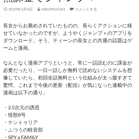
2025年2月4日
HIROPON181
コメントする
長女からお薦めされていたものの、長らくアクションに移
せていなかったのですが、ようやくジャンプ＋のアプリを
ダウンロード。そう、ティーンの長女との共通の話題はゲ
ームと漫画。
なんとなく漫画アプリというと、常に一話読むのに課金が
必要だったり、一日一話しか無料で読めないシステムを想
像していたら、初回全話無料という仕組みが太っ腹すぎて
驚愕。これまで今後の更新（配信）が気になった連載中の
漫画は以下の通り。
・2.5次元の誘惑
・怪獣8号
・ケントゥリア
・ふつうの軽音部
・SPY x FAMILY