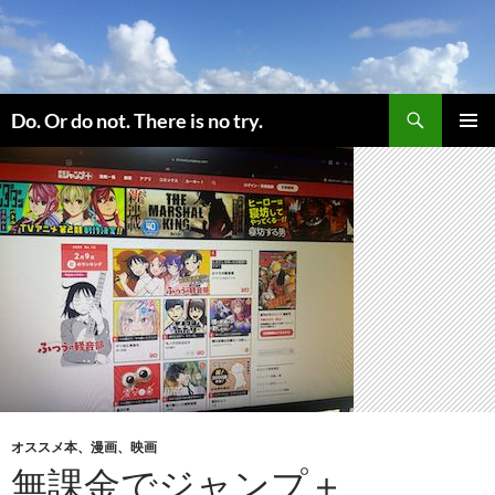
コ
ン
テ
ン
検
ツ
Do. Or do not. There is no try.
索
へ
メインメ
ス
ニュー
キ
ッ
プ
オススメ本、漫画、映画
無課金でジャンプ＋