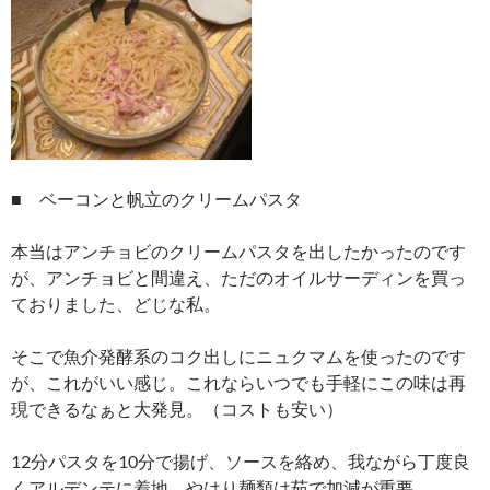
■ ベーコンと帆立のクリームパスタ
本当はアンチョビのクリームパスタを出したかったのです
が、アンチョビと間違え、ただのオイルサーディンを買っ
ておりました、どじな私。
そこで魚介発酵系のコク出しにニュクマムを使ったのです
が、これがいい感じ。これならいつでも手軽にこの味は再
現できるなぁと大発見。（コストも安い）
12分パスタを10分で揚げ、ソースを絡め、我ながら丁度良
くアルデンテに着地。やはり麺類は茹で加減が重要。