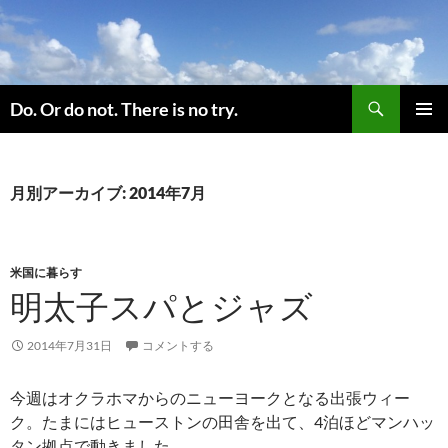
コ
ン
テ
ン
検
ツ
Do. Or do not. There is no try.
索
へ
メインメ
ス
ニュー
キ
月別アーカイブ: 2014年7月
ッ
プ
米国に暮らす
明太子スパとジャズ
2014年7月31日
コメントする
今週はオクラホマからのニューヨークとなる出張ウィー
ク。たまにはヒューストンの田舎を出て、4泊ほどマンハッ
タン拠点で動きました。