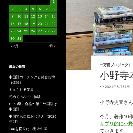
1
2
3
4
5
6
7
8
9
10
11
12
13
14
15
16
17
18
19
20
21
22
23
24
25
26
27
28
29
30
31
« 7月
9月 »
一万冊プロジェクト
最近の投稿
小野寺
中国語コーチングと発音指導
（体験）
2021年8月31日
ギュられる業界
初めてのAI占い体験
小野寺史宣さん
HSK3級に合格〜第二外国語は
中国語
今月、著作10
中国でも自炊おじさん（2026
年7月）
サプリ的に小野
100を切りたい男＠中国
ていきます。