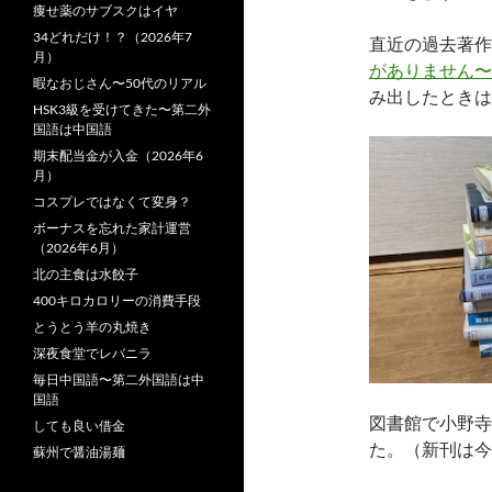
痩せ薬のサブスクはイヤ
34どれだけ！？（2026年7
直近の過去著作
月）
がありません〜
暇なおじさん〜50代のリアル
み出したときは
HSK3級を受けてきた〜第二外
国語は中国語
期末配当金が入金（2026年6
月）
コスプレではなくて変身？
ボーナスを忘れた家計運営
（2026年6月）
北の主食は水餃子
400キロカロリーの消費手段
とうとう羊の丸焼き
深夜食堂でレバニラ
毎日中国語〜第二外国語は中
国語
図書館で小野寺
しても良い借金
た。（新刊は今
蘇州で醤油湯麺