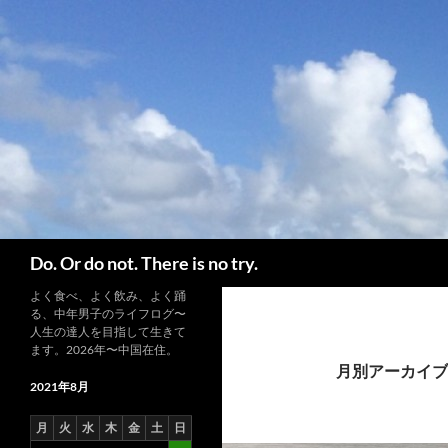
コ
ン
テ
ン
ツ
へ
ス
キ
ッ
プ
検
Do. Or do not. There is no try.
索
よく食べ、よく飲み、よく踊
る、中年男子のライフログ〜
人生の達人を目指して生きて
ます。2026年〜中国在住。
月別アーカイブ: 
2021年8月
月
火
水
木
金
土
日