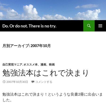
コ
ン
テ
ン
検
ツ
Do. Or do not. There is no try.
索
へ
メインメ
ス
ニュー
キ
月別アーカイブ: 2007年10月
ッ
プ
自己実現マニア
,
オススメ本、漫画、映画
勉強法本はこれで決まり
2007年10月30日
コメントする
勉強法本はこれで決まり！というような良書2冊に出会いま
した。