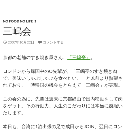
NO FOOD NO LIFE !!
三嶋会
2007年10月22日
コメントする
京都の老舗のすき焼き屋さん、
「三嶋亭」
。
ロンドンから帰国中のO先輩が、「三嶋亭のすき焼き肉
で、美味いしゃぶしゃぶを食べたい。」と以前より熱望さ
れており、一時帰国の機会をとらえて「三嶋会」が実現。
この会の為に、先輩は週末に京都経由で国内移動をして肉
をゲット。その行動力、人生のこだわりには本当に感服い
たします。
本日も、台湾に1泊出張の足で成田からJOIN、翌日にロン