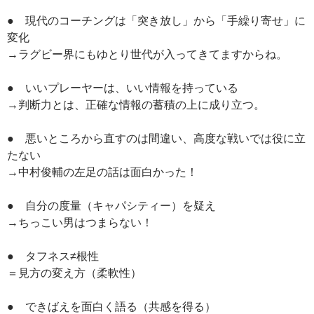
● 現代のコーチングは「突き放し」から「手繰り寄せ」に
変化
→ラグビー界にもゆとり世代が入ってきてますからね。
● いいプレーヤーは、いい情報を持っている
→判断力とは、正確な情報の蓄積の上に成り立つ。
● 悪いところから直すのは間違い、高度な戦いでは役に立
たない
→中村俊輔の左足の話は面白かった！
● 自分の度量（キャパシティー）を疑え
→ちっこい男はつまらない！
● タフネス≠根性
＝見方の変え方（柔軟性）
● できばえを面白く語る（共感を得る）