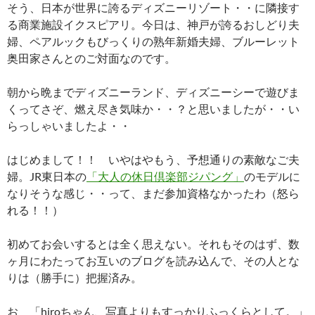
そう、日本が世界に誇るディズニーリゾート・・に隣接す
る商業施設イクスピアリ。今日は、神戸が誇るおしどり夫
婦、ペアルックもびっくりの熟年新婚夫婦、ブルーレット
奥田家さんとのご対面なのです。
朝から晩までディズニーランド、ディズニーシーで遊びま
くってさぞ、燃え尽き気味か・・？と思いましたが・・い
らっしゃいましたよ・・
はじめまして！！ いやはやもう、予想通りの素敵なご夫
婦。JR東日本の
「大人の休日倶楽部ジパング」
のモデルに
なりそうな感じ・・って、まだ参加資格なかったわ（怒ら
れる！！）
初めてお会いするとは全く思えない。それもそのはず、数
ヶ月にわたってお互いのブログを読み込んで、その人とな
りは（勝手に）把握済み。
お 「hiroちゃん、写真よりもすっかりふっくらとして。」