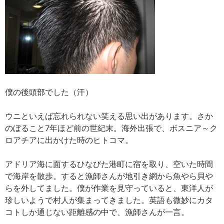
僕の後頭部でした（汗）
ウニといえば忘れられない笑える思い出があります。さか
のぼること7年ほど前の世紀末。海外出張で、ボスニア～ク
ロアチアに出かけた時のヒトコマ。
アドリア海に面するひなびた港町に宿を取り、空いた時間
で海岸を散歩。すると漁師さんが地引き網から魚やら貝や
らを外してました。僕が作業を見守っていると、東洋人が
珍しいようで村人が集まってきました。英語も微妙にカタ
コトしか通じない距離感の中で、漁師さんが一言。