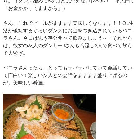
り。（ダンス始めて8ヶ月とは思えないレベル！ 本人曰く
「お金かかってますから」）
さあ、これでビールがますます美味しくなります！！OL生
活が破綻するぐらいダンスにお金をつぎ込まれているバニ
ラさん。今日は思う存分食べて飲みましょう～！それから
は、彼女の友人のダンサーJさんも合流し3人で食べて飲ん
で大騒ぎ。
バニラさんったら、とってもサバサバしていて会話してい
て面白い！楽しい友人との会話をますます盛り上げるの
が、美味しい肴達。