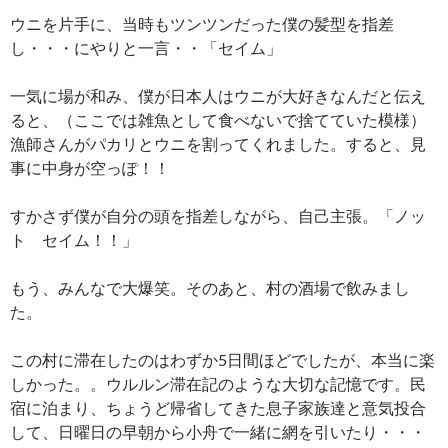
ウニを片手に、当時もツンツンだった僕の髪型を指差
し・・・にやりと一言・・「セイム」
一気に場が和み、僕が日本人はウニが大好きなんだと伝え
ると、（ここでは雑魚として食べないで捨てていた模様）
漁師さんがパカリとウニを割ってくれました。すると、見
事に中身が空っぽ！！
すかさず僕が自分の頭を指差しながら、自己主張。「ノッ
ト セイム！！」
もう、みんなで大爆笑。そのあと、村の酒場で飲みまし
た。
この村に滞在したのはわずか5日間ほどでしたが、本当に楽
しかった。。ウルルン滞在記のような大切な記憶です。民
宿に泊まり、ちょうど帰省してきた息子家族達と意気投合
して、日曜日の早朝から小舟で一緒に網を引いたり・・・