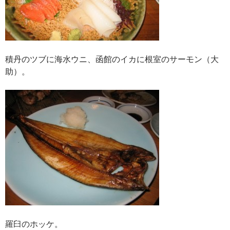
積丹のツブに海水ウニ、函館のイカに根室のサーモン（大
助）。
羅臼のホッケ。