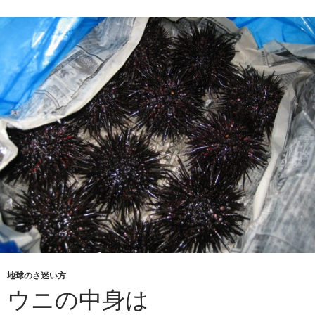
地球のさ迷い方
ウニの中身は