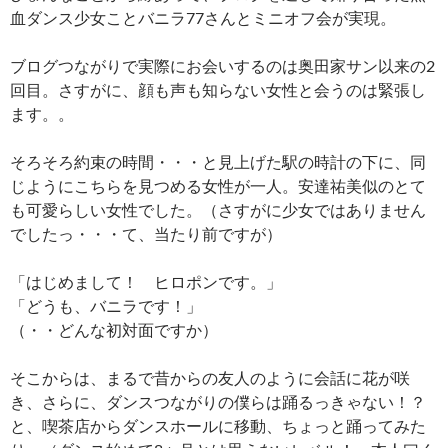
血ダンス少女ことバニラ77さんとミニオフ会が実現。
ブログつながりで実際にお会いするのは奥田家サン以来の2
回目。さすがに、顔も声も知らない女性と会うのは緊張し
ます。。
そろそろ約束の時間・・・と見上げた駅の時計の下に、同
じようにこちらを見つめる女性が一人。安達祐美似のとて
も可愛らしい女性でした。（さすがに少女ではありません
でしたっ・・・て、当たり前ですが）
「はじめまして！ ヒロポンです。」
「どうも、バニラです！」
（・・どんな初対面ですか）
そこからは、まるで昔からの友人のように会話に花が咲
き、さらに、ダンスつながりの僕らは踊るっきゃない！？
と、喫茶店からダンスホールに移動、ちょっと踊ってみた