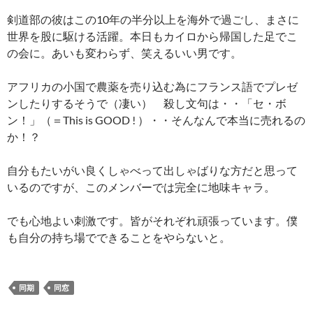
剣道部の彼はこの10年の半分以上を海外で過ごし、まさに
世界を股に駆ける活躍。本日もカイロから帰国した足でこ
の会に。あいも変わらず、笑えるいい男です。
アフリカの小国で農薬を売り込む為にフランス語でプレゼ
ンしたりするそうで（凄い） 殺し文句は・・「セ・ボ
ン！」（＝This is GOOD ! ）・・そんなんで本当に売れるの
か！？
自分もたいがい良くしゃべって出しゃばりな方だと思って
いるのですが、このメンバーでは完全に地味キャラ。
でも心地よい刺激です。皆がそれぞれ頑張っています。僕
も自分の持ち場でできることをやらないと。
同期
同窓