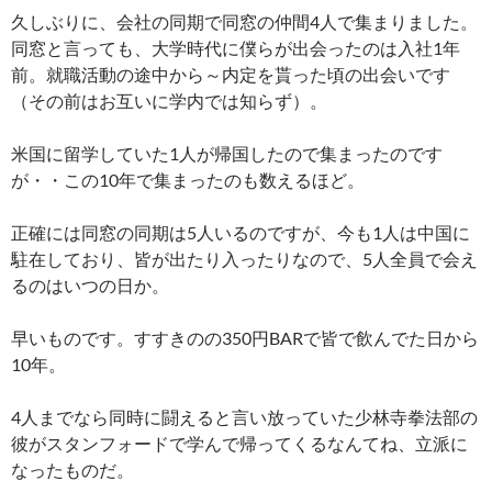
久しぶりに、会社の同期で同窓の仲間4人で集まりました。
同窓と言っても、大学時代に僕らが出会ったのは入社1年
前。就職活動の途中から～内定を貰った頃の出会いです
（その前はお互いに学内では知らず）。
米国に留学していた1人が帰国したので集まったのです
が・・この10年で集まったのも数えるほど。
正確には同窓の同期は5人いるのですが、今も1人は中国に
駐在しており、皆が出たり入ったりなので、5人全員で会え
るのはいつの日か。
早いものです。すすきのの350円BARで皆で飲んでた日から
10年。
4人までなら同時に闘えると言い放っていた少林寺拳法部の
彼がスタンフォードで学んで帰ってくるなんてね、立派に
なったものだ。