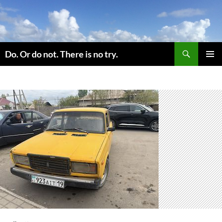
コ
ン
テ
ン
検
ツ
Do. Or do not. There is no try.
索
へ
メインメ
ス
ニュー
キ
ッ
プ