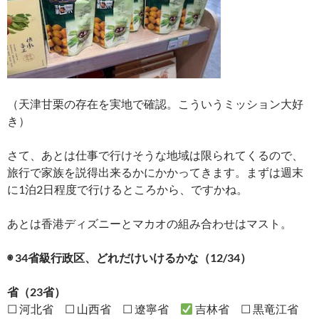
（天津甘栗の存在を実地で確認。こういうミッション大好
き）
さて、あとは仕事で行けそうな地域は限られてくるので、
旅行で家族を説得出来るかにかかってきます。まずは週末
に1泊2日程度で行けるところから、ですかね。
あとは香港ディズニーとマカオの組み合わせはマスト。
◉ 34省級行政区、どれだけいけるかな（12/34）
省（23省）
☐ 河北省 ☐ 山西省 ☐ 遼寧省
吉林省 ☐ 黒竜江省