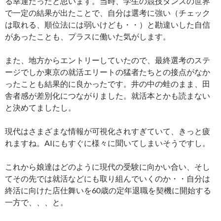
る幸運だったと思います。当時、学生の競技ダンスの世界
で一定の結果が出たことで、自分は選考に強い（チェック
は取れる、順位法には弱いけども・・）と勘違いした自信
があったことも、プラスに働いた気がします。
また、地方からエントリーしていたので、最終選考のステ
ージでしか東京の就活エリートの猛者たちとの接点がなか
ったことも結果的に良かったです。井の中の蛙のまま、田
舎者感が差別化につながりました。就活本とかも読まない
と決めてましたし。
現代はさまざまな情報が可視化されすぎていて、きっと疲
れますね。AIにもすぐに様々に聞いてしまいそうですし。
これから娘達はどのように現代の受験に向かい合い、そし
てその先では就活などにも取り組んでいくのか・・自分は
終活に向けた店仕舞いを60歳の定年退職を契機に開始する
一方で、、、と。