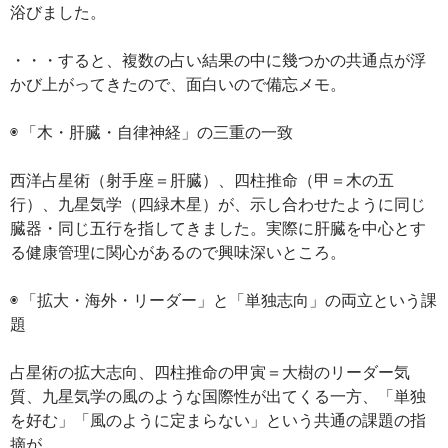
浴びました。
・・・すると、複数の占い結果の中に幾つかの共通点が浮
かび上がってきたので、面白いので備忘メモ。
◉ 「木・肝臓・自律神経」の三重の一致
西洋占星術（射手座＝肝臓）、四柱推命（甲＝木の五
行）、九星気学（四緑木星）が、示し合わせたように同じ
臓器・同じ五行を指してきました。実際に肝臓を中心とす
る健康管理に関心があるので興味深いところ。
◉ 「拡大・海外・リーダー」と「単独志向」の両立という課
題
占星術の拡大志向、四柱推命の甲寅＝大樹のリーダー気
質、九星気学の風のような国際性が出てくる一方、「単独
を好む」「風のように定まらない」という共通の課題の指
摘が。