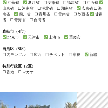
江蘇省
浙江省 ☐ 安徽省 ☐ 福建省 ☐ 江西省
山東省 ☐ 河南省 ☐ 湖北省 ☐ 湖南省
広東省 ☐ 海
南省
四川省 ☐ 貴州省 ☐ 雲南省 ☐ 陝西省
甘粛
省 ☐ 青海省 ☐ 台湾省
直轄市（4市）
北京市
天津市
上海市
重慶市
自治区（5区）
☐ 内モンゴル ☐ 広西 ☐ チベット ☐ 寧夏
新疆
特別行政区（2区）
☐ 香港 ☐ マカオ