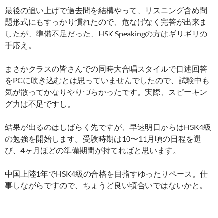
最後の追い上げで過去問を結構やって、リスニング含め問
題形式にもすっかり慣れたので、危なげなく完答が出来ま
したが、準備不足だった、HSK Speakingの方はギリギリの
手応え。
まさかクラスの皆さんでの同時大合唱スタイルで口述回答
をPCに吹き込むとは思っていませんでしたので、試験中も
気が散ってかなりやりづらかったです。実際、スピーキン
グ力は不足ですし。
結果が出るのはしばらく先ですが、早速明日からはHSK4級
の勉強を開始します。受験時期は10〜11月頃の日程を選
び、4ヶ月ほどの準備期間が持てればと思います。
中国上陸1年でHSK4級の合格を目指すゆったりペース。仕
事しながらですので、ちょうど良い頃合いではないかと。