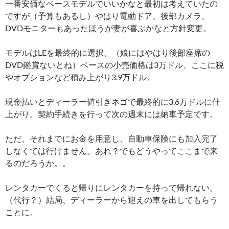
一番安価なベースモデルでいいかなと最初は考えていたの
ですが（予算もあるし）やはり電動ドア、後部カメラ、
DVDモニターもあったほうが妻が喜ぶかなと方針変更。
モデルはLEを最終的に選択。（娘にはやはり後部座席の
DVD鑑賞ないとね）ベースの小売価格は3万ドル、ここに税
やオプションなど積み上がり3.9万ドル。
現金払いとディーラー値引きネゴで最終的に3.6万ドルに仕
上がり。契約手続きを行って次の週末には納車予定です。
ただ、それまでにお金を用意し、自動車保険にも加入完了
しなくては行けません。あれ？でもどうやってここまで来
るのだろうか。。
レンタカーでくると帰りにレンタカーを持って帰れない。
（代行？）結局、ディーラーから迎えの車を出してもらう
ことに。