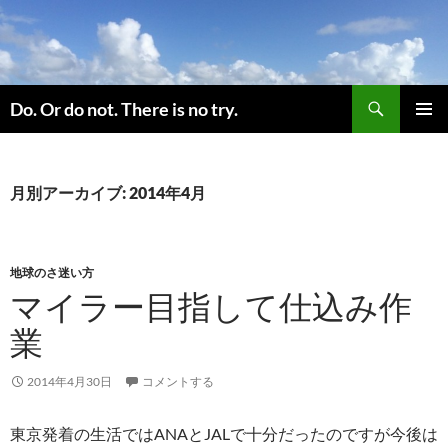
コ
ン
テ
ン
検
ツ
Do. Or do not. There is no try.
索
へ
メインメ
ス
ニュー
キ
月別アーカイブ: 2014年4月
ッ
プ
地球のさ迷い方
マイラー目指して仕込み作
業
2014年4月30日
コメントする
東京発着の生活ではANAとJALで十分だったのですが今後は