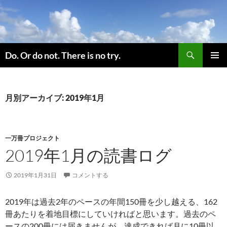
コ
ン
テ
ン
検
ツ
Do. Or do not. There is no try.
索
へ
メインメ
ス
ニュー
キ
月別アーカイブ: 2019年1月
ッ
プ
一万冊プロジェクト
2019年1月の読書ログ
2019年1月31日
コメントする
2019年は過去2年のペースの年間150冊を少し越える、162
冊あたりを着地目標にしていければと思います。過去のペ
ースの200冊には届きませんが、達成できれば月に10冊以