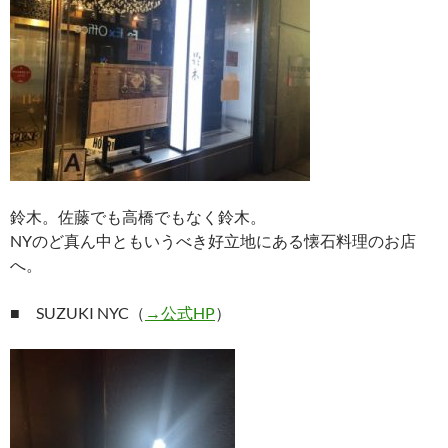
鈴木。佐藤でも高橋でもなく鈴木。
NYのど真ん中ともいうべき好立地にある懐石料理のお店
へ。
■ SUZUKI NYC（
→公式HP
）