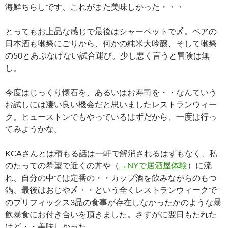
海鮮ちらしです、これがまた美味しかった・・・
とってもお上品な感じで最後はシャーベットで〆。ペアの
日本酒も獺祭にごりから、何かの純米大吟醸、そして獺祭
の50とあぶなげない試合運び。少し悪く言うと冒険は無
し。
今度はじっくり懐石を、あるいはお寿司を・・なんていう
お試しには凄い良い機会だと思いましたレストランウィー
ク。ヒューストンでもやっているはずだから、一度は行っ
てみようかな。
KCAさんとは積もる話は一軒で解消されるはずもなく、私
のたっての希望で近くの丼や（
→NYで居酒屋体験
）に流
れ、自分の中では定番の・・カップ酒を飲みながらのもつ
鍋、最後はおじや〆・・という全くレストランウィークで
のプリフィックス3品の食事が存在しなかったかのような暴
飲暴食にお付き合いを頂きました。さすがに翌日もたれた
けど・・美味しかった。