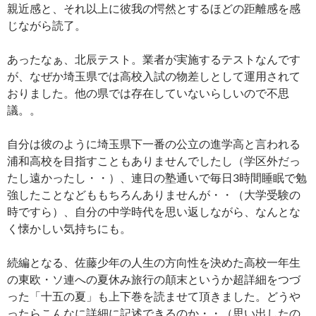
親近感と、それ以上に彼我の愕然とするほどの距離感を感
じながら読了。
あったなぁ、北辰テスト。業者が実施するテストなんです
が、なぜか埼玉県では高校入試の物差しとして運用されて
おりました。他の県では存在していないらしいので不思
議。。
自分は彼のように埼玉県下一番の公立の進学高と言われる
浦和高校を目指すこともありませんでしたし（学区外だっ
たし遠かったし・・）、連日の塾通いで毎日3時間睡眠で勉
強したことなどももちろんありませんが・・（大学受験の
時ですら）、自分の中学時代を思い返しながら、なんとな
く懐かしい気持ちにも。
続編となる、佐藤少年の人生の方向性を決めた高校一年生
の東欧・ソ連への夏休み旅行の顛末というか超詳細をつづ
った「十五の夏」も上下巻を読ませて頂きました。どうや
ったらこんなに詳細に記述できるのか・・（思い出したの