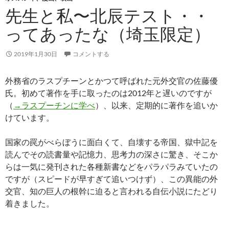
先生と私〜北辰テスト・・
ってあったな（埼玉限定）
2019年1月30日
コメントする
外務省のラスプチーンとかつて呼ばれた元外交官の佐藤優
氏。初めて著作を手に取ったのは2012年と遅いのですが
（
→ラスプーチンに学べ
）、以来、定期的に著作を追いか
けています。
国家の罠がべらぼうに面白くて、自壊する帝国、獄中記を
読んでその読書量や記憶力、思考力の深さに驚き、そこか
らは一気に発刊された各種新書などをパラパラみていたの
ですが（スピードが早すぎて追いつけず）、この異能の外
交官、知の巨人の根幹に迫ると言われる自伝小説にたどり
着きました。