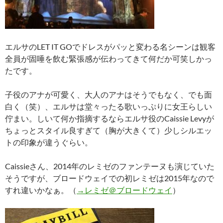
エルサのLET IT GOでドレスがパッと変わる名シーンは観客
全員が固唾を飲む緊張感が伝わってきて何だか可笑しかっ
たです。
子役のアナが可愛く、大人のアナはそうでもなく、でも面
白く（笑）、エルサは堂々ったる歌いっぷりに女王らしい
佇まい。しいて何か指摘するならエルサ役のCaissie Levyが
ちょっとスタイル良すぎて（胸が大きくて）少しシルエッ
トの印象が違うぐらい。
Caissieさん、2014年のレミゼのファンテーヌも演じていた
そうですが、ブロードウェイでの初レミゼは2015年なので
すれ違いかなぁ。（
→レミゼ＠ブロードウェイ
）