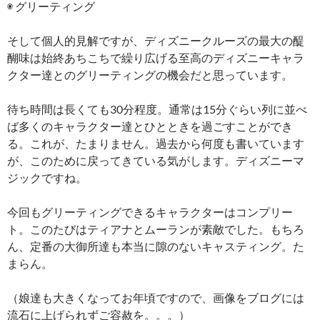
◉ グリーティング
そして個人的見解ですが、ディズニークルーズの最大の醍
醐味は始終あちこちで繰り広げる至高のディズニーキャラ
クター達とのグリーティングの機会だと思っています。
待ち時間は長くても30分程度。通常は15分ぐらい列に並べ
ば多くのキャラクター達とひとときを過ごすことができ
る。これが、たまりません。過去から何度も書いています
が、このために戻ってきている気がします。ディズニーマ
ジックですね。
今回もグリーティングできるキャラクターはコンプリー
ト。このたびはティアナとムーランが素敵でした。もちろ
ん、定番の大御所達も本当に隙のないキャスティング。た
まらん。
（娘達も大きくなってお年頃ですので、画像をブログには
流石に上げられずご容赦を。。。）