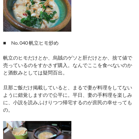
■ No. 040 帆立ヒモ炒め
帆立のヒモだけとか、烏賊のゲソと肝だけとか、捨て値で
売っているのをすかさず購入。なんでここを食べないのか
と酒飲みとしては疑問百出。
旦那ご飯だけ掲載していると、まるで妻が料理をしてない
ように錯覚しますので公平に。平日、妻の手料理を楽しみ
に、小説を読みふけりつつ帰宅するのが庶民の幸せっても
の。