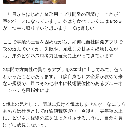
二年目からはじめた業務用アプリ開発の孫請け、これが仕
事のベースになっています。やはり食べていくには B to B
が一つ手っ取り早いと思います。 Cは難しい。
ここで事業の土台を固めながら、如何に自社開発アプリで
攻め込んでいくか。失敗や、見通しの甘さも経験しなが
ら、弟のビジネス思考力は確実に上がってきています。
2年間で方向性の異なるアプリを3本世に出してみて、色々
わかったことがあります。（僕自身も）大企業が攻めて来
ない規模で、且つその他中小に技術優位性のあるブルーオ
ーシャンを目指すには。
5歳上の兄として、簡単に負ける気はしませんが、なにしろ
あちらは社長として経験値荒稼ぎ中。今後も、実年齢以上
に、ビジネス経験の差をはっきり示せるように、自分も負
けずに成長しないと。