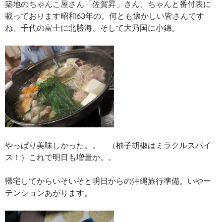
築地のちゃんこ屋さん「佐賀昇」さん、ちゃんと番付表に
載っております昭和63年の。何とも懐かしい皆さんです
ね、千代の富士に北勝海、そして大乃国に小錦。
やっぱり美味しかった。。 （柚子胡椒はミラクルスパイ
ス！）これで明日も増量か。。
帰宅してからいそいそと明日からの沖縄旅行準備。いやー
テンションあがります。