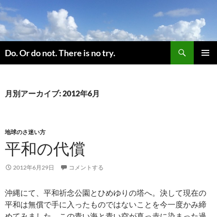
コ
ン
テ
ン
検
ツ
Do. Or do not. There is no try.
索
へ
メインメ
ス
ニュー
キ
月別アーカイブ: 2012年6月
ッ
プ
地球のさ迷い方
平和の代償
2012年6月29日
コメントする
沖縄にて、平和祈念公園とひめゆりの塔へ。決して現在の
平和は無償で手に入ったものではないことを今一度かみ締
めてみました。この青い海と青い空が真っ赤に染まった過