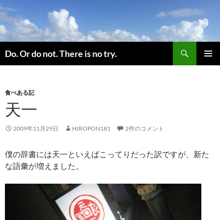
コ
ン
テ
ン
検
ツ
Do. Or do not. There is no try.
索
へ
メインメ
ス
ニュー
キ
食べある記
ッ
天一
プ
2009年11月29日
HIROPON181
2件のコメント
僕の辞書には天一といえばこってりだった訳ですが、新た
な語彙が増えました。