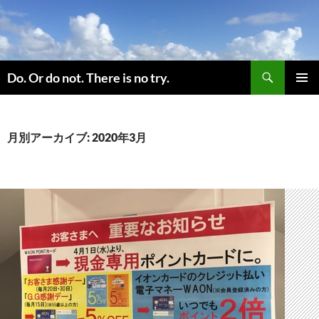
コ
ン
テ
ン
検
ツ
Do. Or do not. There is no try.
索
へ
メインメ
ス
ニュー
キ
月別アーカイブ: 2020年3月
ッ
プ