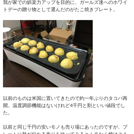
我が家での娯楽力アップを目的に、ガールズ達へのホワイ
トデーの贈り物として選んだのがたこ焼きプレート。
以前のものは米国に置いてきたので約一年ぶりのタコパ再
開。温度調節機能はないけれど4千円と割といい値段でし
た。
以前と同じ千円の安いモノも売り場にあったのですが、プ
レートに熱が伝わる作りを比べてみるとムラなく焼けそう