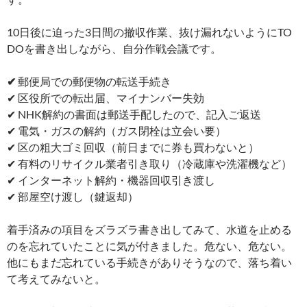
10日後に迫った3日間の撤収作業、抜け漏れないようにTO
DOを書き出しながら、自分作戦会議です。
✔︎
郵便局での郵便物の転送手続き
✔︎ 区役所での転出届、マイナンバー失効
✔︎ NHK解約の書面は郵送手配したので、記入ご返送
✔︎ 電気・ガスの解約（ガス閉栓は立会い要）
✔︎ 区の粗大ゴミ回収（前日までに券も買わないと）
✔︎ 有料のリサイクル業者引き取り（冷蔵庫や洗濯機など）
✔︎ インターネット解約・機器回収引き渡し
✔︎ 部屋空け渡し（鍵返却）
着手済みの項目をズラズラ書き出してみて、水道を止める
のを忘れていたことに気が付きました。危ない、危ない。
他にもまだ忘れている手続きがありそうなので、落ち着い
て考えてみないと。