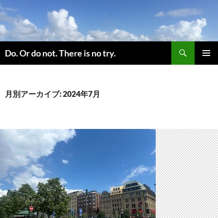
コ
ン
テ
ン
検
ツ
Do. Or do not. There is no try.
索
へ
メインメ
ス
ニュー
キ
月別アーカイブ: 2024年7月
ッ
プ