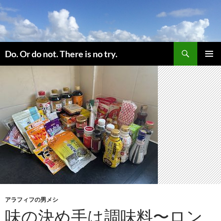
コ
ン
テ
ン
検
ツ
Do. Or do not. There is no try.
索
へ
メインメ
ス
ニュー
キ
ッ
プ
アラフィフの男メシ
味の決め手は調味料〜ロン