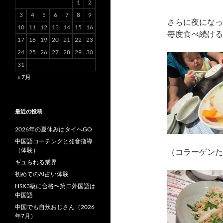
1
2
3
4
5
6
7
8
9
さらに夜になっ
10
11
12
13
14
15
16
毎度食べ続ける
17
18
19
20
21
22
23
24
25
26
27
28
29
30
31
« 7月
最近の投稿
2026年の夏休みはタイへGO
中国語コーチングと発音指導
（体験）
（コラーゲンた
ギュられる業界
初めてのAI占い体験
HSK3級に合格〜第二外国語は
中国語
中国でも自炊おじさん（2026
年7月）