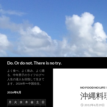
コ
ン
テ
ン
ツ
へ
ス
キ
ッ
プ
検
Do. Or do not. There is no try.
索
よく食べ、よく飲み、よく踊
る、中年男子のライフログ〜
人生の達人を目指して生きて
ます。2026年〜中国在住。
NO FOOD NO LIFE !
2026年8月
沖縄料
月
火
水
木
金
土
日
2012年6月29日