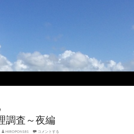
!
理調査～夜編
HIROPON181
コメントする