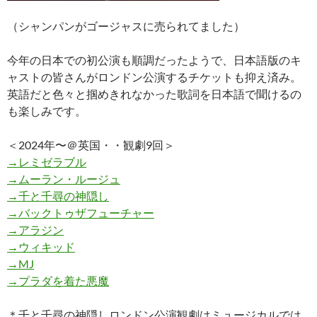
（シャンパンがゴージャスに売られてました）
今年の日本での初公演も順調だったようで、日本語版のキ
ャストの皆さんがロンドン公演するチケットも抑え済み。
英語だと色々と掴めきれなかった歌詞を日本語で聞けるの
も楽しみです。
＜2024年〜＠英国・・観劇9回＞
→レミゼラブル
→ムーラン・ルージュ
→千と千尋の神隠し
→バックトゥザフューチャー
→アラジン
→ウィキッド
→MJ
→プラダを着た悪魔
＊千と千尋の神隠しロンドン公演観劇はミュージカルでは