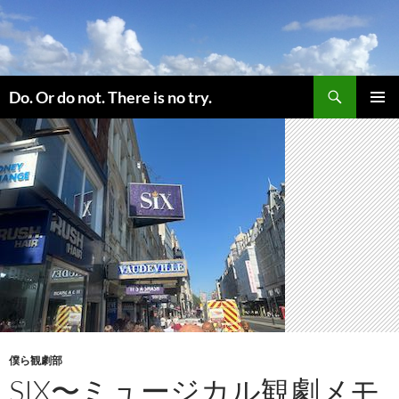
コ
ン
テ
ン
検
ツ
Do. Or do not. There is no try.
索
へ
メインメ
ス
ニュー
キ
ッ
プ
僕ら観劇部
SIX〜ミュージカル観劇メモ