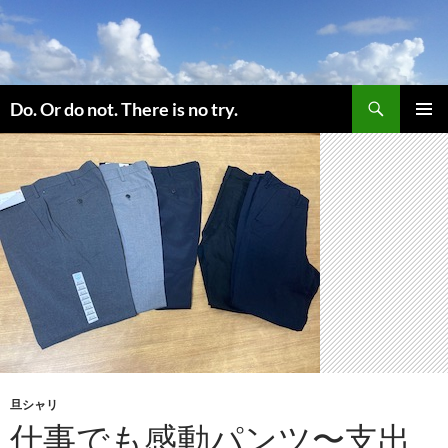
コ
ン
テ
ン
検
ツ
Do. Or do not. There is no try.
索
へ
メインメ
ス
ニュー
キ
ッ
プ
旦シャリ
仕事でも感動パンツ〜支出