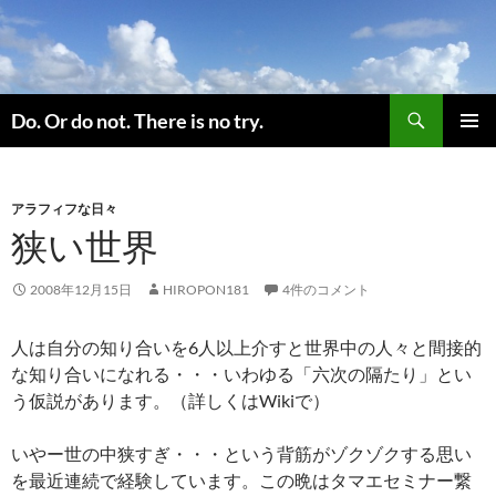
コ
ン
テ
ン
検
ツ
Do. Or do not. There is no try.
索
へ
メインメ
ス
ニュー
キ
アラフィフな日々
ッ
狭い世界
プ
2008年12月15日
HIROPON181
4件のコメント
人は自分の知り合いを6人以上介すと世界中の人々と間接的
な知り合いになれる・・・いわゆる「六次の隔たり」とい
う仮説があります。（詳しくはWikiで）
いやー世の中狭すぎ・・・という背筋がゾクゾクする思い
を最近連続で経験しています。この晩はタマエセミナー繋