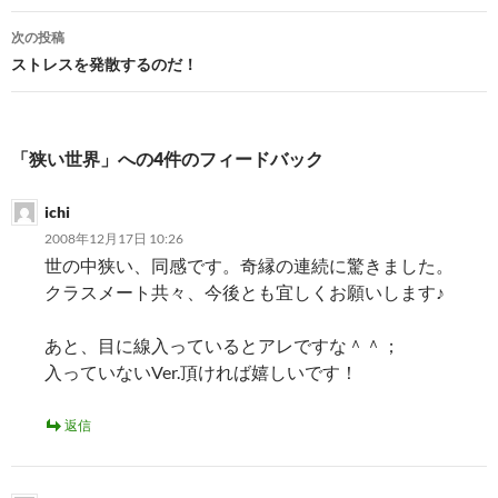
ナ
次の投稿
ビ
ストレスを発散するのだ！
ゲ
ー
「狭い世界」への4件のフィードバック
シ
ichi
ョ
2008年12月17日 10:26
ン
世の中狭い、同感です。奇縁の連続に驚きました。
クラスメート共々、今後とも宜しくお願いします♪
あと、目に線入っているとアレですな＾＾；
入っていないVer.頂ければ嬉しいです！
返信