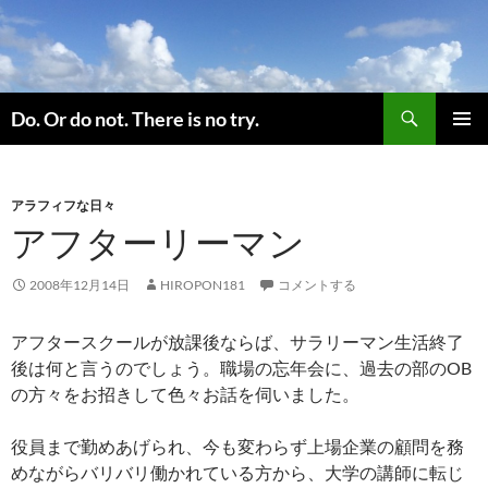
コ
ン
テ
ン
検
ツ
Do. Or do not. There is no try.
索
へ
メインメ
ス
ニュー
キ
アラフィフな日々
ッ
アフターリーマン
プ
2008年12月14日
HIROPON181
コメントする
アフタースクールが放課後ならば、サラリーマン生活終了
後は何と言うのでしょう。職場の忘年会に、過去の部のOB
の方々をお招きして色々お話を伺いました。
役員まで勤めあげられ、今も変わらず上場企業の顧問を務
めながらバリバリ働かれている方から、大学の講師に転じ