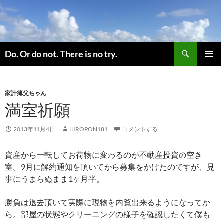
コ
ン
テ
ン
検
ツ
Do. Or do not. There is no try.
索
へ
メインメ
ス
ニュー
キ
家計簿父ちゃん
ッ
満室祈願
プ
2013年11月4日
HIROPON181
コメントする
資産から一転してお荷物に変わるのが不動産投資の空き
室。9月に解約通知を頂いてから募集をかけたのですが、見
事にうまらぬまま1ヶ月半。
勝負は退去頂いて実際に現物を内覧出来るようになってか
ら。部屋の状態やクリーニングの様子を確認したくて僕も