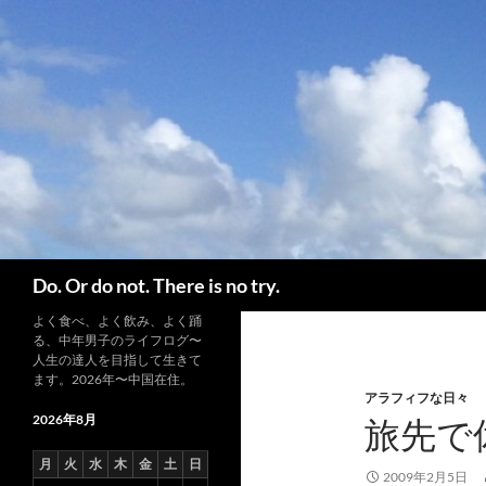
コ
ン
テ
ン
ツ
へ
ス
キ
ッ
プ
検
Do. Or do not. There is no try.
索
よく食べ、よく飲み、よく踊
る、中年男子のライフログ〜
人生の達人を目指して生きて
ます。2026年〜中国在住。
アラフィフな日々
2026年8月
旅先で
月
火
水
木
金
土
日
2009年2月5日