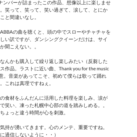
トナンバーが詰まったこの作品、想像以上に楽しませ
。笑って、笑って、笑い過ぎて、涙して、とにか
こと間違いなし。
ABBAの曲を聴くと、頭の中でスローやチャチャを
しい訳ですが、ダンシングクイーンだけは、サイ
か聞こえない。。
なんかも購入して繰り返し楽しみたい（反芻した
。ラストに近い曲、Thank you for the music
意。音楽があってこそ、初めて僕らは歌って踊れ
。これは真理ですねぇ。
の食材をふんだんに活用した料理を楽しみ、涙が
で笑い、凍った札幌中心部の道を踏みしめる。。
ちょっと違う時間が心を刺激。
気持が湧いてきます。心のメンテ、重要ですね。
に過信しないように・・）