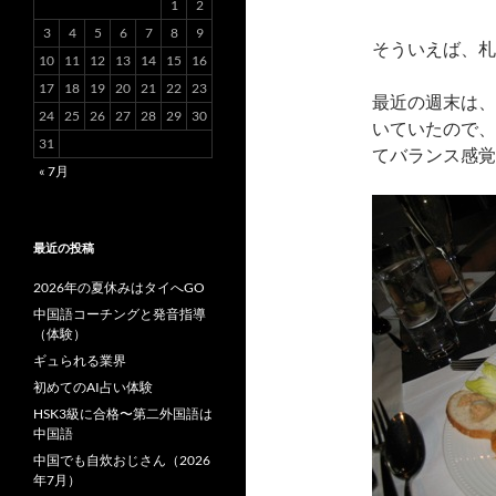
1
2
3
4
5
6
7
8
9
そういえば、札
10
11
12
13
14
15
16
17
18
19
20
21
22
23
最近の週末は、
24
25
26
27
28
29
30
いていたので、
31
てバランス感覚
« 7月
最近の投稿
2026年の夏休みはタイへGO
中国語コーチングと発音指導
（体験）
ギュられる業界
初めてのAI占い体験
HSK3級に合格〜第二外国語は
中国語
中国でも自炊おじさん（2026
年7月）