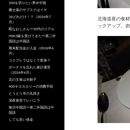
100を切りたい男＠中国
痩せ薬のサブスクはイヤ
34どれだけ！？（2026年7
北海道産の食材
月）
ックアップ。勿
暇なおじさん〜50代のリアル
HSK3級を受けてきた〜第二外
国語は中国語
期末配当金が入金（2026年6
月）
コスプレではなくて変身？
ボーナスを忘れた家計運営
（2026年6月）
北の主食は水餃子
400キロカロリーの消費手段
とうとう羊の丸焼き
深夜食堂でレバニラ
毎日中国語〜第二外国語は中
国語
しても良い借金