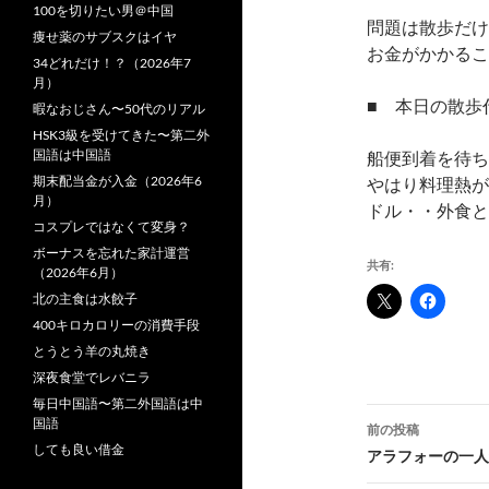
100を切りたい男＠中国
問題は散歩だけ
痩せ薬のサブスクはイヤ
お金がかかるこ
34どれだけ！？（2026年7
月）
■ 本日の散歩
暇なおじさん〜50代のリアル
HSK3級を受けてきた〜第二外
国語は中国語
船便到着を待ち
期末配当金が入金（2026年6
やはり料理熱が
月）
ドル・・外食と
コスプレではなくて変身？
ボーナスを忘れた家計運営
共有:
（2026年6月）
北の主食は水餃子
400キロカロリーの消費手段
とうとう羊の丸焼き
深夜食堂でレバニラ
毎日中国語〜第二外国語は中
投
国語
前の投稿
しても良い借金
稿
アラフォーの一人