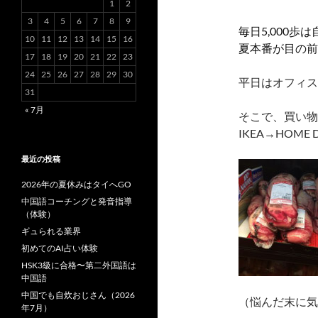
1
2
3
4
5
6
7
8
9
毎日5,000
10
11
12
13
14
15
16
夏本番が目の前
17
18
19
20
21
22
23
24
25
26
27
28
29
30
平日はオフィス
31
« 7月
そこで、買い物
IKEA→HOME
最近の投稿
2026年の夏休みはタイへGO
中国語コーチングと発音指導
（体験）
ギュられる業界
初めてのAI占い体験
HSK3級に合格〜第二外国語は
中国語
中国でも自炊おじさん（2026
（悩んだ末に気
年7月）