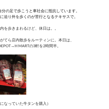
歩は自分の足で歩こうと車社会に抵抗しています。
に迫り外を歩くのが苦行となるテキサスで。
内を歩きまわるけど、休日は。。
がてら店内散歩をルーティンに。本日は、
 DEPOT→H MARTの3軒を2時間半。
になっていた牛タンを購入）