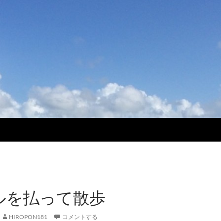
ドルを払って散歩
HIROPON181
コメントする