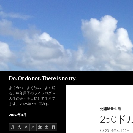
コ
ン
テ
ン
ツ
へ
ス
キ
ッ
プ
検
Do. Or do not. There is no try.
索
よく食べ、よく飲み、よく踊
る、中年男子のライフログ〜
人生の達人を目指して生きて
ます。2026年〜中国在住。
公開減量生活
2026年8月
250
月
火
水
木
金
土
日
2014年6月22日