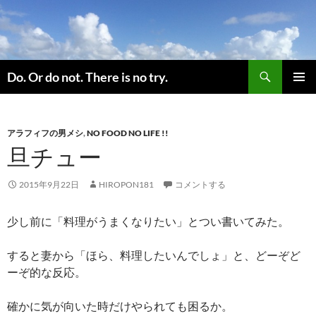
コ
ン
テ
ン
検
ツ
Do. Or do not. There is no try.
索
へ
メインメ
ス
ニュー
キ
アラフィフの男メシ
,
NO FOOD NO LIFE !!
ッ
旦チュー
プ
2015年9月22日
HIROPON181
コメントする
少し前に「料理がうまくなりたい」とつい書いてみた。
すると妻から「ほら、料理したいんでしょ」と、どーぞど
ーぞ的な反応。
確かに気が向いた時だけやられても困るか。