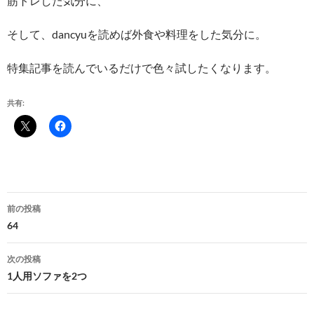
筋トレした気分に、
そして、dancyuを読めば外食や料理をした気分に。
特集記事を読んでいるだけで色々試したくなります。
共有:
投
前の投稿
稿
64
ナ
次の投稿
ビ
1人用ソファを2つ
ゲ