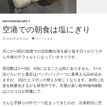
NO FOOD NO LIFE !!
空港での朝食は塩にぎり
2024年10月21日
コメントする
月に2〜3回の頻度での近距離出張を繰り返す日々がどうや
ら今後のデフォルトになっていきそうです。
宿泊数は1〜3泊、4泊になることは殆どありません。1〜2
泊ぐらいだと最近はバックパック一つに着替えも詰め込み
ますが、3泊だとズボンの替えが欲しくなります。如何に出
張を軽量化するかも研究中です。石畳が多い欧州域内移動
はコロコロが邪魔にて。
そんな手探りの中で一つ定まってきたのが、出張初日に空