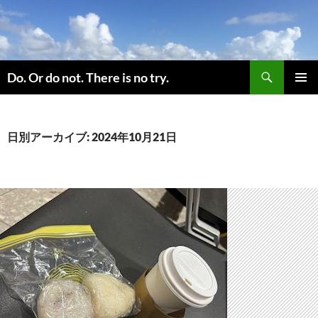
コ
ン
テ
ン
検
ツ
Do. Or do not. There is no try.
索
へ
メインメ
ス
ニュー
キ
日別アーカイブ: 2024年10月21日
ッ
プ