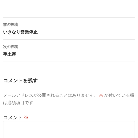
投
前の投稿
稿
いきなり営業停止
ナ
次の投稿
ビ
手土産
ゲ
ー
コメントを残す
シ
メールアドレスが公開されることはありません。
※
が付いている欄
ョ
は必須項目です
ン
コメント
※