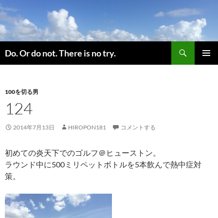
コ
ン
テ
ン
検
ツ
Do. Or do not. There is no try.
索
へ
メインメ
ス
ニュー
キ
100を切る男
ッ
124
プ
2014年7月13日
HIROPON181
コメントする
初めての炎天下でのゴルフ＠ヒューストン。
ラウンド中に500ミリペットボトルを5本飲んで熱中症対
策。