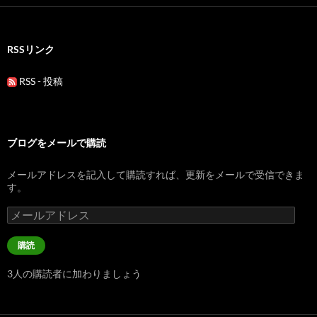
RSSリンク
RSS - 投稿
ブログをメールで購読
メールアドレスを記入して購読すれば、更新をメールで受信できま
す。
メ
ー
ル
購読
ア
ド
3人の購読者に加わりましょう
レ
ス