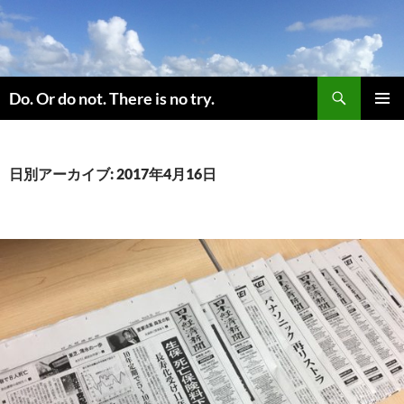
コ
ン
テ
ン
検
ツ
Do. Or do not. There is no try.
索
へ
メインメ
ス
ニュー
キ
日別アーカイブ: 2017年4月16日
ッ
プ