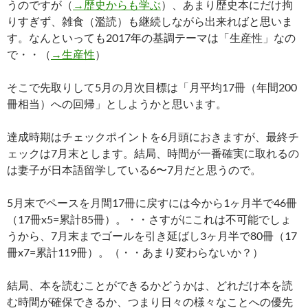
うのですが（
→歴史からも学ぶ
）、あまり歴史本にだけ拘
りすぎず、雑食（濫読）も継続しながら出来ればと思いま
す。なんといっても2017年の基調テーマは「生産性」なの
で・・（
→生産性
）
そこで先取りして5月の月次目標は「月平均17冊（年間200
冊相当）への回帰」としようかと思います。
達成時期はチェックポイントを6月頭におきますが、最終チ
ェックは7月末とします。結局、時間が一番確実に取れるの
は妻子が日本語留学している6〜7月だと思うので。
5月末でペースを月間17冊に戻すには今から1ヶ月半で46冊
（17冊x5=累計85冊）。・・さすがにこれは不可能でしょ
うから、7月末までゴールを引き延ばし3ヶ月半で80冊（17
冊x7=累計119冊）。（・・あまり変わらないか？）
結局、本を読むことができるかどうかは、どれだけ本を読
む時間が確保できるか、つまり日々の様々なことへの優先