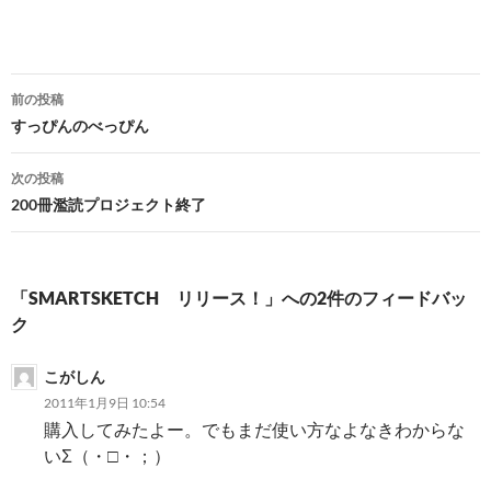
投
前の投稿
稿
すっぴんのべっぴん
ナ
次の投稿
ビ
200冊濫読プロジェクト終了
ゲ
ー
「SMARTSKETCH リリース！」への2件のフィードバッ
シ
ク
ョ
こがしん
ン
2011年1月9日 10:54
購入してみたよー。でもまだ使い方なよなきわからな
いΣ（・□・；）