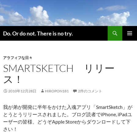
コ
ン
テ
ン
検
ツ
Do. Or do not. There is no try.
索
へ
メインメ
ス
ニュー
キ
アラフィフな日々
ッ
SMARTSKETCH リリー
プ
ス！
2010年12月28日
HIROPON181
2件のコメント
我が弟が開発に半年をかけた入魂アプリ「SmartSketch」が
とうとうリリースされました。ブログ読者でiPhone, iPadユ
ーザーの皆様、どうぞApple Storeからダウンロードして下
さい！