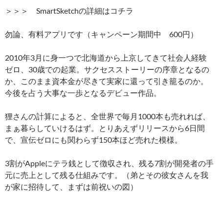
＞＞＞ SmartSketchの詳細はコチラ
勿論、有料アプリです（キャンペーン期間中 600円）
2010年3月に身一つで北海道から上京してきて社会人経験
ゼロ、30歳での起業。サクセスストーリーの序章となるの
か、このまま資本金が尽きて実家に還って引き籠るのか。
今後を占う大事な一歩となるデビュー作品。
狸さんの計算によると、全世界で毎月1000本も売れれば、
まぁ暮らしていけるはず。とりあえずリリースから6日間
で、宣伝ゼロにも関わらず150本ほど売れた模様。
3割がAppleにテラ銭として徴収され、残る7割が開発者の手
元に売上として残る仕組みです。（弟とその彼女さんを我
が家に招待して、まずは前祝いの図）