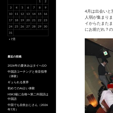
1
2
3
4
5
6
7
8
9
4月は出会いと
10
11
12
13
14
15
16
人弱が集まりま
17
18
19
20
21
22
23
イからたまたま
24
25
26
27
28
29
30
にお前だれ？の
31
« 7月
最近の投稿
2026年の夏休みはタイへGO
中国語コーチングと発音指導
（体験）
ギュられる業界
初めてのAI占い体験
HSK3級に合格〜第二外国語は
中国語
中国でも自炊おじさん（2026
年7月）