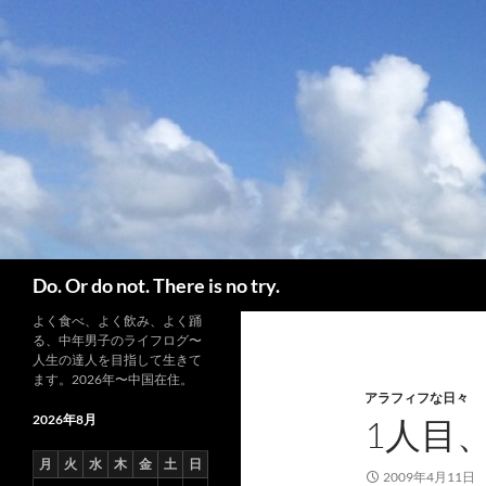
コ
ン
テ
ン
ツ
へ
ス
キ
ッ
プ
検
Do. Or do not. There is no try.
索
よく食べ、よく飲み、よく踊
る、中年男子のライフログ〜
人生の達人を目指して生きて
ます。2026年〜中国在住。
アラフィフな日々
2026年8月
1人目
月
火
水
木
金
土
日
2009年4月11日