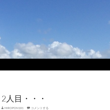
、2人目・・・
HIROPON181
コメントする