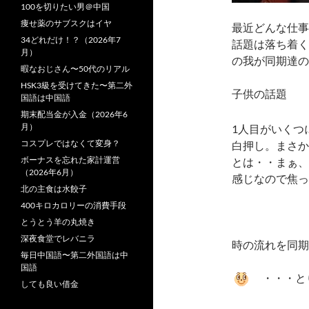
100を切りたい男＠中国
痩せ薬のサブスクはイヤ
最近どんな仕事
34どれだけ！？（2026年7
話題は落ち着く
月）
の我が同期達の
暇なおじさん〜50代のリアル
HSK3級を受けてきた〜第二外
子供の話題
国語は中国語
期末配当金が入金（2026年6
月）
1人目がいくつ
コスプレではなくて変身？
白押し。まさか
ボーナスを忘れた家計運営
とは・・まぁ、
（2026年6月）
感じなので焦っ
北の主食は水餃子
400キロカロリーの消費手段
とうとう羊の丸焼き
深夜食堂でレバニラ
時の流れを同期
毎日中国語〜第二外国語は中
国語
・・・と
しても良い借金