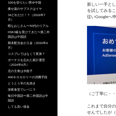
100を切りたい男＠中国
新しい一手とし
痩せ薬のサブスクはイヤ
を試してみるこ
34どれだけ！？（2026年7
従いGoogl
月）
暇なおじさん〜50代のリアル
HSK3級を受けてきた〜第二外
国語は中国語
期末配当金が入金（2026年6
月）
コスプレではなくて変身？
ボーナスを忘れた家計運営
（2026年6月）
北の主食は水餃子
400キロカロリーの消費手段
とうとう羊の丸焼き
深夜食堂でレバニラ
（ご丁寧に・・
毎日中国語〜第二外国語は中
国語
これまで自分の
しても良い借金
せんでしたが（