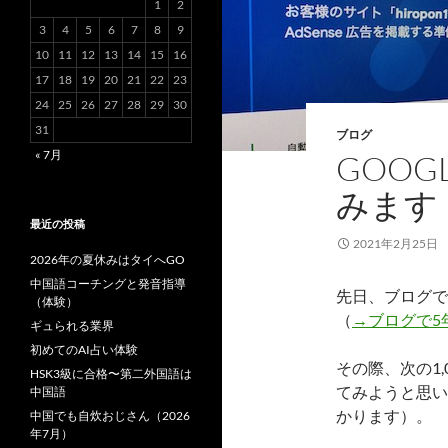
1
2
3
4
5
6
7
8
9
10
11
12
13
14
15
16
17
18
19
20
21
22
23
24
25
26
27
28
29
30
31
ブログ
« 7月
GOO
みます
最近の投稿
2021年2月25日
2026年の夏休みはタイへGO
中国語コーチングと発音指導
先日、ブログで
（体験）
（
→ブログで5年
ギュられる業界
初めてのAI占い体験
その際、次の1
HSK3級に合格〜第二外国語は
てみようと思い
中国語
かります）。
中国でも自炊おじさん（2026
年7月）