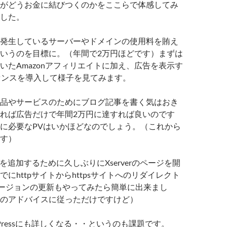
がどうお金に結びつくのかをここらで体感してみ
した。
発生しているサーバーやドメインの使用料を賄え
いうのを目標に。（年間で2万円ほどです）まずは
いたAmazonアフィリエイトに加え、広告を表示す
アドセンスを導入して様子を見てみます。
品やサービスのためにブログ記事を書く気はおき
れば広告だけで年間2万円に達すれば良いのです
に必要なPVはいかほどなのでしょう。（これから
す）
ァイルを追加するために久しぶりにXserverのページを開
にhttpサイトからhttpsサイトへのリダイレクト
バージョンの更新もやってみたら簡単に出来まし
のアドバイスに従っただけですけど）
Pressにも詳しくなる・・というのも課題です。