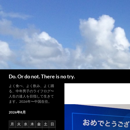
コ
ン
テ
ン
ツ
へ
ス
キ
ッ
プ
検
Do. Or do not. There is no try.
索
よく食べ、よく飲み、よく踊
る、中年男子のライフログ〜
人生の達人を目指して生きて
ます。2026年〜中国在住。
2026年8月
月
火
水
木
金
土
日