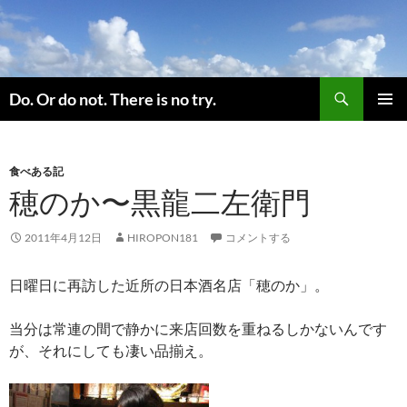
コ
ン
テ
ン
検
ツ
Do. Or do not. There is no try.
索
へ
メインメ
ス
ニュー
キ
食べある記
ッ
穂のか〜黒龍二左衛門
プ
2011年4月12日
HIROPON181
コメントする
日曜日に再訪した近所の日本酒名店「穂のか」。
当分は常連の間で静かに来店回数を重ねるしかないんです
が、それにしても凄い品揃え。