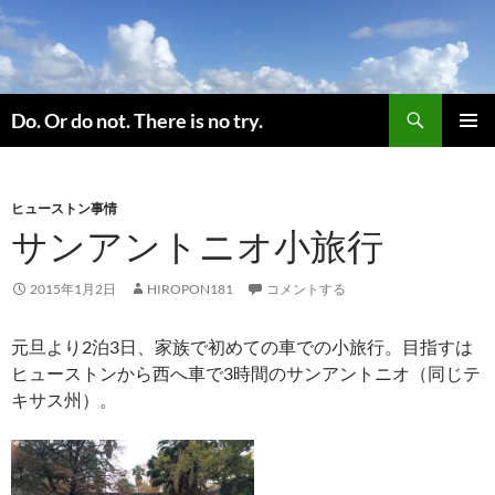
コ
ン
テ
ン
検
ツ
Do. Or do not. There is no try.
索
へ
メインメ
ス
ニュー
キ
ヒューストン事情
ッ
サンアントニオ小旅行
プ
2015年1月2日
HIROPON181
コメントする
元旦より2泊3日、家族で初めての車での小旅行。目指すは
ヒューストンから西へ車で3時間のサンアントニオ（同じテ
キサス州）。