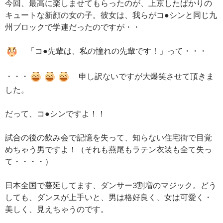
今回、最高に楽しませてもらったのが、上京したばかりの
キュートな新顔の女の子。彼女は、我らがコ●シンと同じ九
州ブロックで学連だったのですが・・
「コ●先輩は、私の憧れの先輩です！」って・・・
・・・
申し訳ないですが大爆笑させて頂きま
した。
だって、コ●シンですよ！！
試合の後の飲み会で記憶を失って、知らない住宅街で目覚
めちゃう男ですよ！（それも燕尾もラテン衣装も全て失っ
て・・・・）
日本全国で蔓延してます、ダンサー3割増のマジック。どう
しても、ダンスが上手いと、男は格好良く、女は可愛く・
美しく、見えちゃうのです。