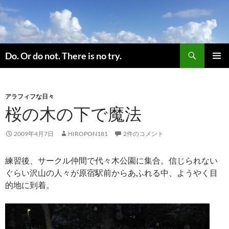
コ
ン
テ
ン
検
ツ
Do. Or do not. There is no try.
索
へ
メインメ
ス
ニュー
キ
アラフィフな日々
ッ
桜の木の下で魔法
プ
2009年4月7日
HIROPON181
2件のコメント
練習後、サークル仲間で代々木公園に集合。信じられない
ぐらい沢山の人々が原宿駅前からあふれる中、ようやく目
的地に到着。