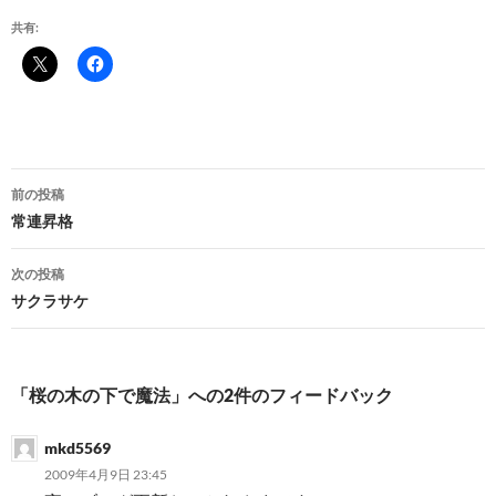
共有:
投
前の投稿
稿
常連昇格
ナ
次の投稿
ビ
サクラサケ
ゲ
ー
「桜の木の下で魔法」への2件のフィードバック
シ
mkd5569
ョ
2009年4月9日 23:45