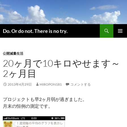
コ
ン
テ
ン
検
ツ
Do. Or do not. There is no try.
索
へ
メインメ
ス
ニュー
キ
公開減量生活
ッ
20ヶ月で10キロやせます～
プ
2ヶ月目
2013年4月29日
HIROPON181
コメントする
プロジェクトも早2ヶ月弱が過ぎました。
月末の恒例の測定です。