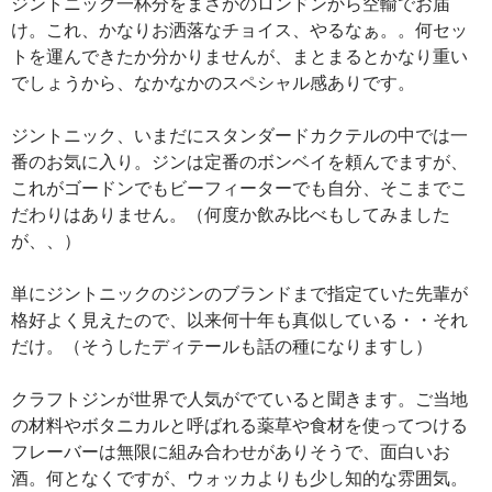
ジントニック一杯分をまさかのロンドンから空輸でお届
け。これ、かなりお洒落なチョイス、やるなぁ。。何セッ
トを運んできたか分かりませんが、まとまるとかなり重い
でしょうから、なかなかのスペシャル感ありです。
ジントニック、いまだにスタンダードカクテルの中では一
番のお気に入り。ジンは定番のボンベイを頼んでますが、
これがゴードンでもビーフィーターでも自分、そこまでこ
だわりはありません。（何度か飲み比べもしてみました
が、、）
単にジントニックのジンのブランドまで指定ていた先輩が
格好よく見えたので、以来何十年も真似している・・それ
だけ。（そうしたディテールも話の種になりますし）
クラフトジンが世界で人気がでていると聞きます。ご当地
の材料やボタニカルと呼ばれる薬草や食材を使ってつける
フレーバーは無限に組み合わせがありそうで、面白いお
酒。何となくですが、ウォッカよりも少し知的な雰囲気。