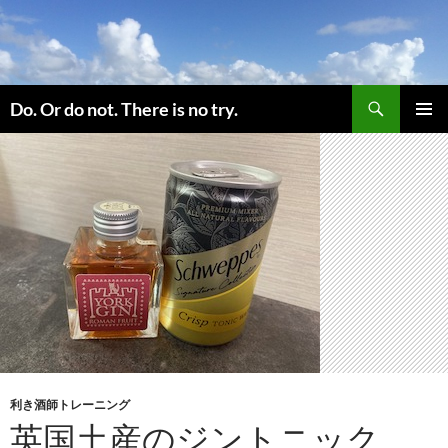
コ
ン
テ
ン
検
ツ
Do. Or do not. There is no try.
索
へ
メインメ
ス
ニュー
キ
ッ
プ
利き酒師トレーニング
英国土産のジントニック