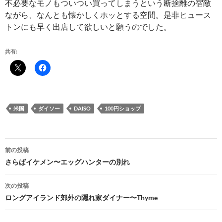
不必要なモノもついつい買ってしまうという断捨離の宿敵
ながら、なんとも懐かしくホッとする空間。是非ヒュース
トンにも早く出店して欲しいと願うのでした。
共有:
米国
ダイソー
DAISO
100円ショップ
投
前の投稿
稿
さらばイケメン〜エッグハンターの別れ
ナ
次の投稿
ビ
ロングアイランド郊外の隠れ家ダイナー〜Thyme
ゲ