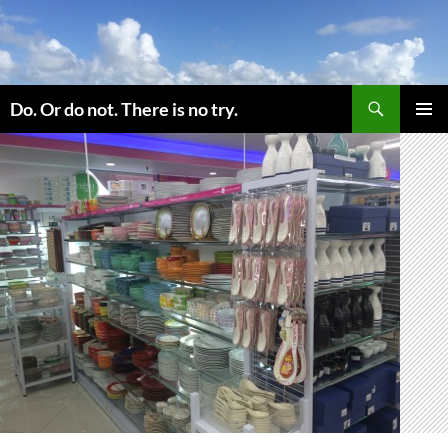
コ
ン
テ
ン
検
ツ
Do. Or do not. There is no try.
索
へ
メインメ
ス
ニュー
キ
ッ
プ