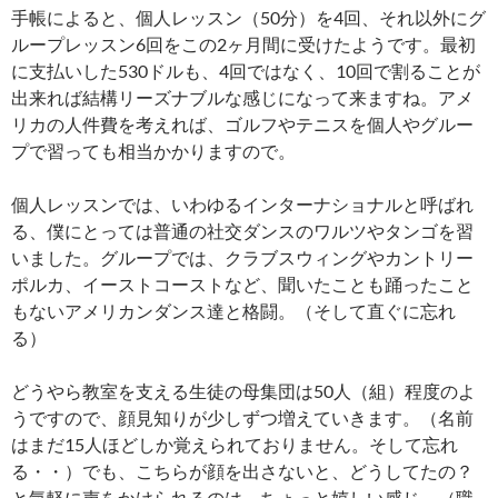
手帳によると、個人レッスン（50分）を4回、それ以外にグ
ループレッスン6回をこの2ヶ月間に受けたようです。最初
に支払いした530ドルも、4回ではなく、10回で割ることが
出来れば結構リーズナブルな感じになって来ますね。アメ
リカの人件費を考えれば、ゴルフやテニスを個人やグルー
プで習っても相当かかりますので。
個人レッスンでは、いわゆるインターナショナルと呼ばれ
る、僕にとっては普通の社交ダンスのワルツやタンゴを習
いました。グループでは、クラブスウィングやカントリー
ポルカ、イーストコーストなど、聞いたことも踊ったこと
もないアメリカンダンス達と格闘。（そして直ぐに忘れ
る）
どうやら教室を支える生徒の母集団は50人（組）程度のよ
うですので、顔見知りが少しずつ増えていきます。（名前
はまだ15人ほどしか覚えられておりません。そして忘れ
る・・）でも、こちらが顔を出さないと、どうしてたの？
と気軽に声をかけられるのは、ちょっと嬉しい感じ。（職