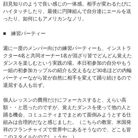
顔見知りのようで良い感じの一体感。相手が変わるたびに
ハイタッチしたり、最後に円陣組んで自分達にエールを送
ったり、如何にもアメリカンなノリ。
■ 練習パーティー
週に一度のメンバー向けの練習パーティーも、インストラ
クター4名と共同オーナー1名が混ざり皆でどんどん覚えた
ダンスを楽しむという実践の場。本日初参加の自分やもう
一組の初参加カップルの紹介も交えるなど30名ほどの内輪
パーティーながら皆が自然に相手を変えて踊り続けるので
退屈する人も出ず。
個人レッスンの費用だけにフォーカスすると、えらい高
額・・と思ったのですが、覚えたダンスを使って他の人と
踊る機会、コミュニティまでまとめて面倒みようとする仕
組みは合理的だなと感じました。（こちらの教室、米国発
祥のフランチャイズで世界中にあるそうなので、どこも皆
このスタイルなのでしょうか。）