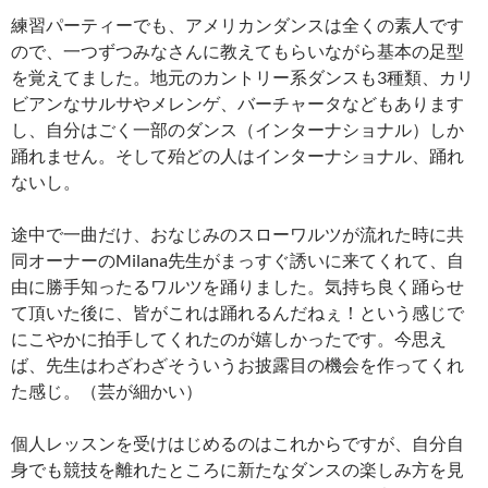
練習パーティーでも、アメリカンダンスは全くの素人です
ので、一つずつみなさんに教えてもらいながら基本の足型
を覚えてました。地元のカントリー系ダンスも3種類、カリ
ビアンなサルサやメレンゲ、バーチャータなどもあります
し、自分はごく一部のダンス（インターナショナル）しか
踊れません。そして殆どの人はインターナショナル、踊れ
ないし。
途中で一曲だけ、おなじみのスローワルツが流れた時に共
同オーナーのMilana先生がまっすぐ誘いに来てくれて、自
由に勝手知ったるワルツを踊りました。気持ち良く踊らせ
て頂いた後に、皆がこれは踊れるんだねぇ！という感じで
にこやかに拍手してくれたのが嬉しかったです。今思え
ば、先生はわざわざそういうお披露目の機会を作ってくれ
た感じ。（芸が細かい）
個人レッスンを受けはじめるのはこれからですが、自分自
身でも競技を離れたところに新たなダンスの楽しみ方を見