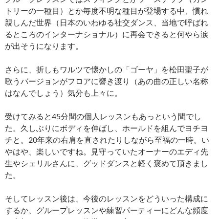
トリーの一種目）とか毎度不明な種目が登場する中、慣れ
親しんだ世界（日本のいわゆる社交ダンス、当地で呼ばれ
るところのインターナショナル）に再会できると何やら涙
が出そうになります。
さらに、折しもワルツで懐かしの「ゴーヤ」を松田聖子が
歌うバージョンがフロアに響き渡り（あの曲の正しい名称
はなんでしょう）気分も上々に。
受けてみると45分間の個人レッスンもあっという間でし
た。久しぶりにボディを伸ばし、ホールドを組んでヨチヨ
チと。20年来の右肩を直されたりしながら至福の一時。い
やはや、楽しいですね。見守っていたオーナーのエディ先
生やシェリルさんに、グッドダンスと軽く褒めて頂きまし
た。
そしてレッスン後は、今後のレッスンをどういった構成に
するか、グループレッスンや練習パーティーにどんな頻度