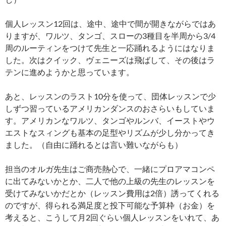
個人レッスン12回は、途中、途中で間が開きながらではあ
りますが、ワルツ、タンゴ、スローの3種目を半周から3/4
周のルーティンをつけて先生と一応踊れるようにはなりま
した。次はクイック、ヴェニーズは飛ばして、その後はラ
テンに進めようかと思っています。
あと、レッスンのラスト10分を使って、団体レッスンで少
しずつ習っているアメリカンダンスのおさらいもしていま
す。アメリカンなワルツ、タンゴやルンバ、イーストやウ
エストなスィングも基本の足型やリズムが少し分かってき
ました。（自由に踊れるとは言い難いながらも）
担当のオルガ先生はご商売熱心で、一緒にプロアマコンペ
に出てみないかとか、二人で他の上級の先生のレッスンを
受けてみないかだとか（レッスン費用は2倍）誘ってくれる
のですが、得られる満足度と投下可能な予算枠（お金）を
考えると、こうして月2回ぐらい個人レッスンをいれて、あ