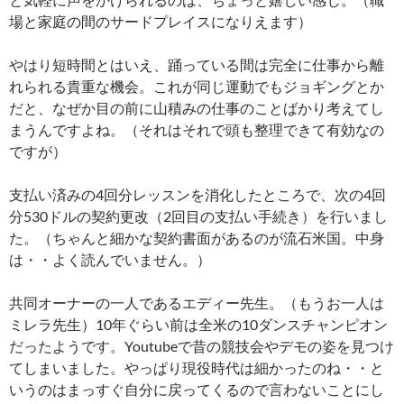
場と家庭の間のサードプレイスになりえます）
やはり短時間とはいえ、踊っている間は完全に仕事から離
れられる貴重な機会。これが同じ運動でもジョギングとか
だと、なぜか目の前に山積みの仕事のことばかり考えてし
まうんですよね。（それはそれで頭も整理できて有効なの
ですが）
支払い済みの4回分レッスンを消化したところで、次の4回
分530ドルの契約更改（2回目の支払い手続き）を行いまし
た。（ちゃんと細かな契約書面があるのが流石米国。中身
は・・よく読んでいません。）
共同オーナーの一人であるエディー先生。（もうお一人は
ミレラ先生）10年ぐらい前は全米の10ダンスチャンピオン
だったようです。Youtubeで昔の競技会やデモの姿を見つけ
てしまいました。やっぱり現役時代は細かったのね・・と
いうのはまっすぐ自分に戻ってくるので言わないことにし