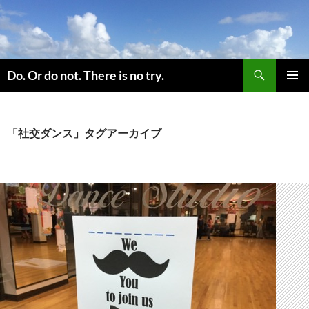
コ
ン
テ
ン
検
ツ
Do. Or do not. There is no try.
索
へ
メインメ
ス
ニュー
キ
「社交ダンス」タグアーカイブ
ッ
プ