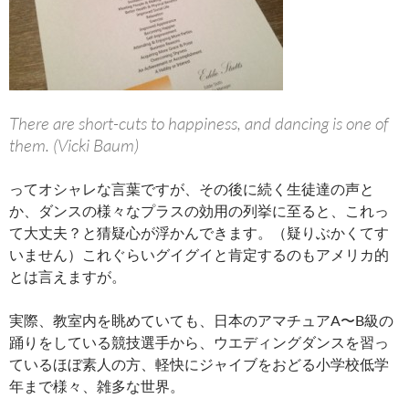
There are short-cuts to happiness, and dancing is one of
them. (Vicki Baum)
ってオシャレな言葉ですが、その後に続く生徒達の声と
か、ダンスの様々なプラスの効用の列挙に至ると、これっ
て大丈夫？と猜疑心が浮かんできます。（疑りぶかくてす
いません）これぐらいグイグイと肯定するのもアメリカ的
とは言えますが。
実際、教室内を眺めていても、日本のアマチュアA〜B級の
踊りをしている競技選手から、ウエディングダンスを習っ
ているほぼ素人の方、軽快にジャイブをおどる小学校低学
年まで様々、雑多な世界。