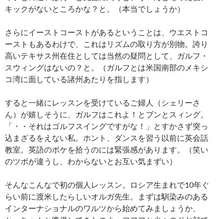
キックがないところかな？と。（本当でしょうか）
さらにイーストコーストがあるということは、ウエストコ
ーストもあるわけで、これはリズムの取り方が別物。誇り
高いテキサス州在住としては当然の疑問として、ガルフ・
スウィングはないの？と。（ガルフとは米国南部のメキシ
コ湾に面している諸州あたりを指します）
すると一緒にレッスンを受けているご婦人（シェリーさ
ん）が嬉しそうに、ガルフはこれよ！とブンとスィング。
「・・それはゴルフスイングですがな！」とすかさず突っ
込まざるをえない私。ホント、ダンスを習う以前に英会話
教室。英語のボケを拾うのには緊張感があります。（笑い
のツボが違うし、わからないとお互い気まずい）
そんなこんなで初の個人レッスン。ロシア生まれで10年ぐ
らい前に渡米したらしいオルガ先生。まずは馴染みのある
インターナショナルのワルツから始めてみましょうか、