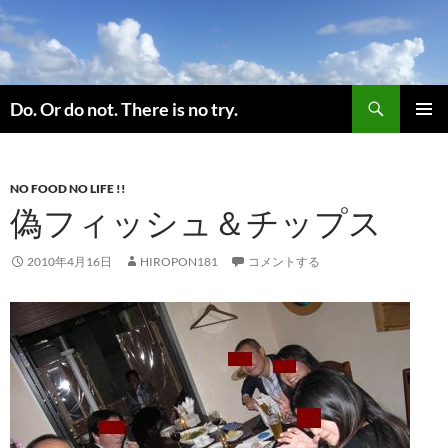
コ
ン
テ
ン
検
ツ
Do. Or do not. There is no try.
索
へ
メインメ
ス
ニュー
キ
NO FOOD NO LIFE !!
ッ
偽フィッシュ＆チップス
プ
2010年4月16日
HIROPON181
コメントする