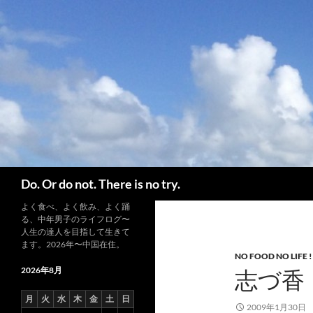
コ
ン
テ
ン
ツ
へ
ス
キ
ッ
プ
検
Do. Or do not. There is no try.
索
よく食べ、よく飲み、よく踊
る、中年男子のライフログ〜
人生の達人を目指して生きて
ます。2026年〜中国在住。
NO FOOD NO LIFE !
2026年8月
志づ香
月
火
水
木
金
土
日
2009年1月30日