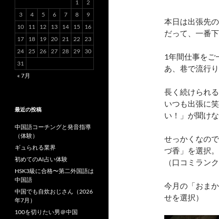
1
2
3
4
5
6
7
8
9
本日は出張先の
10
11
12
13
14
15
16
だって、一番下
17
18
19
20
21
22
23
24
25
26
27
28
29
30
1年間仕事をご
31
あ、巷で流行り
« 7月
長く続けられる
いつも出張に笑
最近の投稿
い！」が聞けな
中国語コーチングと発音指導
（体験）
せっかくなので
ギュられる業界
づ香」を選択
初めてのAI占い体験
（口コミランク
HSK3級に合格〜第二外国語は
中国語
今月の「おまか
中国でも自炊おじさん（2026
せを選択）
年7月）
100を切りたい男＠中国