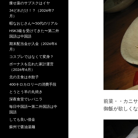
痩せ薬のサブスクはイヤ
34どれだけ！？（2026年7
月）
暇なおじさん〜50代のリアル
HSK3級を受けてきた〜第二外
国語は中国語
期末配当金が入金（2026年6
月）
コスプレではなくて変身？
ボーナスを忘れた家計運営
（2026年6月）
北の主食は水餃子
400キロカロリーの消費手段
とうとう羊の丸焼き
深夜食堂でレバニラ
前菜・・カニサ
毎日中国語〜第二外国語は中
御飯が欲しくな
国語
しても良い借金
蘇州で醤油湯麺