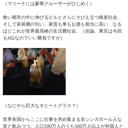
（マリーナには豪華クルーザーがひしめく）
狭い都市の中に伸びるビルとさらにそびえ立つ格差社会、
そして富裕層の匂い。家賃も車もお酒も相当に高い、なる
ほどこれが世界最高峰の生活費社会。（勿論、東京は今回
も6位なのでいい勝負ですが）
（なにやら巨大なモヒートグラス？）
世界各国からここに仕事を求め集まる非シンガポール人な
皆と飲みつつ、人口500万人のうち100万人以上が外国人と