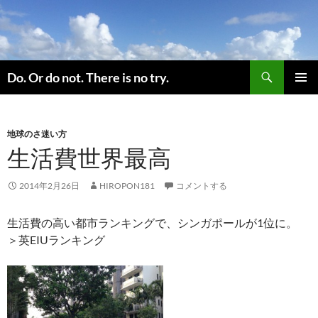
コ
ン
テ
ン
検
ツ
Do. Or do not. There is no try.
索
へ
メインメ
ス
ニュー
キ
地球のさ迷い方
ッ
生活費世界最高
プ
2014年2月26日
HIROPON181
コメントする
生活費の高い都市ランキングで、シンガポールが1位に。
＞英EIUランキング