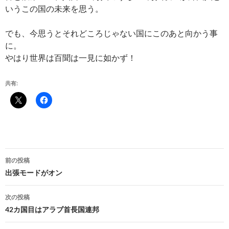
いうこの国の未来を思う。
でも、今思うとそれどころじゃない国にこのあと向かう事
に。
やはり世界は百聞は一見に如かず！
共有:
投
前の投稿
稿
出張モードがオン
ナ
次の投稿
ビ
42カ国目はアラブ首長国連邦
ゲ