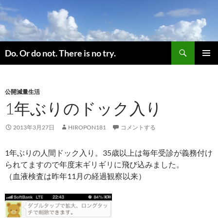
コ
ン
テ
ン
検
ツ
Do. Or do not. There is no try.
索
へ
メインメ
ス
ニュー
キ
公開減量生活
ッ
1年ぶりのドック入り
プ
2013年3月27日
HIROPON181
コメントする
1年ぶりの人間ドック入り。35歳以上は毎年受診が義務付け
られてますので年度末ギリギリに飛び込みました。
（血液検査は昨年11月の経過観察以来）