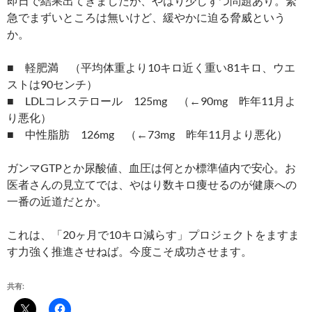
即日で結果出てきましたが、やはり少しずつ問題あり。緊
急でまずいところは無いけど、緩やかに迫る脅威という
か。
■ 軽肥満 （平均体重より10キロ近く重い81キロ、ウエ
ストは90センチ）
■ LDLコレステロール 125mg （←90mg 昨年11月よ
り悪化）
■ 中性脂肪 126mg （←73mg 昨年11月より悪化）
ガンマGTPとか尿酸値、血圧は何とか標準値内で安心。お
医者さんの見立てでは、やはり数キロ痩せるのが健康への
一番の近道だとか。
これは、「20ヶ月で10キロ減らす」プロジェクトをますま
す力強く推進させねば。今度こそ成功させます。
共有: