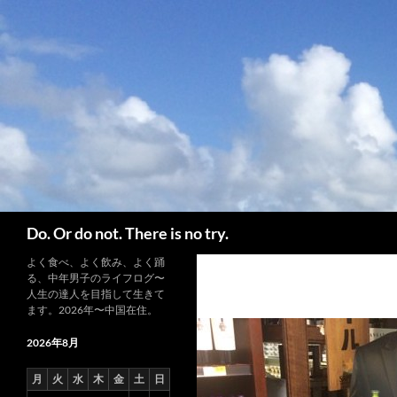
コ
ン
テ
ン
ツ
へ
ス
キ
ッ
プ
検
Do. Or do not. There is no try.
索
よく食べ、よく飲み、よく踊
る、中年男子のライフログ〜
人生の達人を目指して生きて
ます。2026年〜中国在住。
2026年8月
月
火
水
木
金
土
日