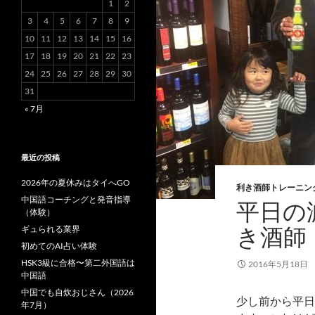
1
2
3
4
5
6
7
8
9
10
11
12
13
14
15
16
17
18
19
20
21
22
23
24
25
26
27
28
29
30
31
« 7月
最近の投稿
2026年の夏休みはタイへGO
利き酒師トレーニン
中国語コーチングと発音指導
平日の
（体験）
き酒師
ギュられる業界
初めてのAI占い体験
HSK3級に合格〜第二外国語は
2016年5月18日
中国語
中国でも自炊おじさん（2026
少し前から平日
年7月）