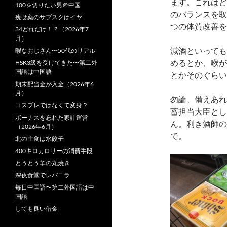
ます。これはど
100を切りたい男＠中国
のバランスを取
痩せ薬のサブスクはイヤ
つの体質改善を
34どれだけ！？（2026年7
月）
減酒といっても
暇なおじさん〜50代のリアル
めるとか、喉が
HSK3級を受けてきた〜第二外
国語は中国語
とかそのぐらい
期末配当金が入金（2026年6
月）
勿論、備えあれ
コスプレではなくて変身？
蓄担当大臣とし
ボーナスを忘れた家計運営
ん。利き酒師の
（2026年6月）
で。
北の主食は水餃子
400キロカロリーの消費手段
とうとう羊の丸焼き
深夜食堂でレバニラ
毎日中国語〜第二外国語は中
国語
しても良い借金