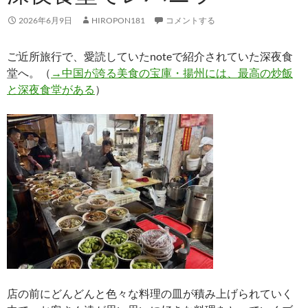
2026年6月9日
HIROPON181
コメントする
ご近所旅行で、愛読していたnoteで紹介されていた深夜食
堂へ。（
→中国が誇る美食の宝庫・揚州には、最高の炒飯
と深夜食堂がある
）
店の前にどんどんと色々な料理の皿が積み上げられていく