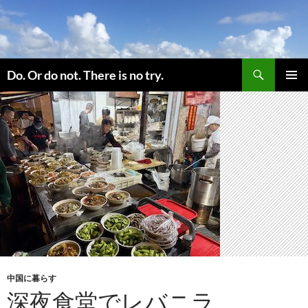
コ
ン
テ
ン
検
ツ
Do. Or do not. There is no try.
索
へ
メインメ
ス
ニュー
キ
ッ
プ
中国に暮らす
深夜食堂でレバニラ