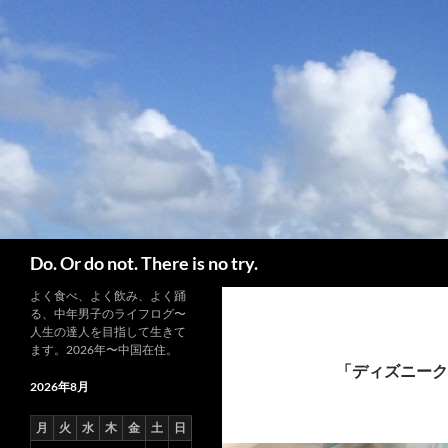
コ
ン
テ
ン
ツ
へ
ス
キ
ッ
プ
検
Do. Or do not. There is no try.
索
よく食べ、よく飲み、よく踊
る、中年男子のライフログ〜
人生の達人を目指して生きて
ます。2026年〜中国在住。
「ディズニーク
2026年8月
月
火
水
木
金
土
日