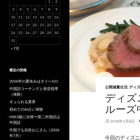
1
2
3
4
5
6
7
8
9
10
11
12
13
14
15
16
17
18
19
20
21
22
23
24
25
26
27
28
29
30
31
« 7月
最近の投稿
2026年の夏休みはタイへGO
公開減量生活
,
ディ
中国語コーチングと発音指導
ディズ
（体験）
ギュられる業界
ルーズ
初めてのAI占い体験
HSK3級に合格〜第二外国語は
2018年1月8日
中国語
中国でも自炊おじさん（2026
年7月）
今回のディズニ