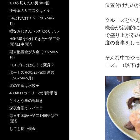
100を切りたい男＠中国
位置付けたのが
痩せ薬のサブスクはイヤ
34どれだけ！？（2026年7
クルーズといえ
月）
機会が定期的に
暇なおじさん〜50代のリアル
で盛り上がるの
HSK3級を受けてきた〜第二外
度の食事をしっ
国語は中国語
期末配当金が入金（2026年6
そんな中でやっ
月）
ーズ。（以下は
コスプレではなくて変身？
ボーナスを忘れた家計運営
（2026年6月）
北の主食は水餃子
400キロカロリーの消費手段
とうとう羊の丸焼き
深夜食堂でレバニラ
毎日中国語〜第二外国語は中
国語
しても良い借金