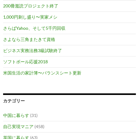
200冊濫読プロジェクト終了
1,000円刺し盛り〜実家メシ
さらばYahoo、そして5千円回収
さよなら三角またきて資格
ビジネス実務法務3級試験終了
ソフトボール応援2018
米国生活の家計簿〜バランスシート更新
カテゴリー
中国に暮らす
(31)
自己実現マニア
(458)
英国に暮らす
(63)