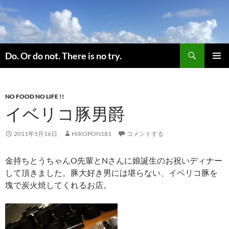
コ
ン
テ
ン
検
ツ
Do. Or do not. There is no try.
索
へ
メインメ
ス
ニュー
キ
NO FOOD NO LIFE !!
ッ
イベリコ豚男爵
プ
2011年5月16日
HIROPON181
コメントする
金持ちとうちゃんO先輩とNさんに娘誕生のお祝いディナー
して頂きました。豚大好き男には堪らない、イベリコ豚を
塊で炭火焼してくれるお店。