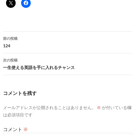
投
前の投稿
稿
124
ナ
次の投稿
ビ
一生使える英語を手に入れるチャンス
ゲ
ー
コメントを残す
シ
メールアドレスが公開されることはありません。
※
が付いている欄
ョ
は必須項目です
ン
コメント
※