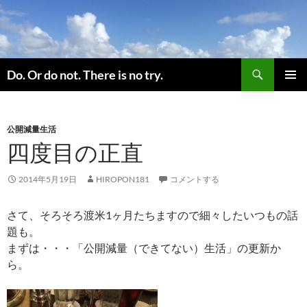
コ
ン
テ
ン
検
ツ
Do. Or do not. There is no try.
索
へ
メインメ
ス
ニュー
キ
公開減量生活
ッ
四度目の正直
プ
2014年5月19日
HIROPON181
コメントする
さて、そろそろ渡米1ヶ月たちますので細々したいつもの話
題も。
まずは・・・「公開減量（できてない）生活」の更新か
ら。