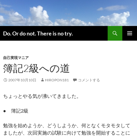
コ
ン
テ
ン
検
ツ
Do. Or do not. There is no try.
索
へ
メインメ
ス
ニュー
キ
自己実現マニア
ッ
簿記2級への道
プ
2007年10月10日
HIROPON181
コメントする
ちょっとやる気が沸いてきました。
● 簿記2級
勉強を始めようか、どうしようか、何となくモタモタして
ましたが、次回実施の試験に向けて勉強を開始することに