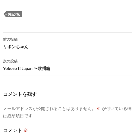
簿記2級
投
前の投稿
稿
リボンちゃん
ナ
次の投稿
ビ
Yokoso !! Japan 〜欧州編
ゲ
ー
コメントを残す
シ
メールアドレスが公開されることはありません。
※
が付いている欄
ョ
は必須項目です
ン
コメント
※