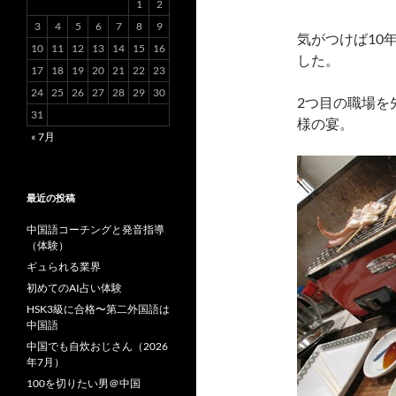
1
2
3
4
5
6
7
8
9
気がつけば10
10
11
12
13
14
15
16
した。
17
18
19
20
21
22
23
24
25
26
27
28
29
30
2つ目の職場を
31
様の宴。
« 7月
最近の投稿
中国語コーチングと発音指導
（体験）
ギュられる業界
初めてのAI占い体験
HSK3級に合格〜第二外国語は
中国語
中国でも自炊おじさん（2026
年7月）
100を切りたい男＠中国