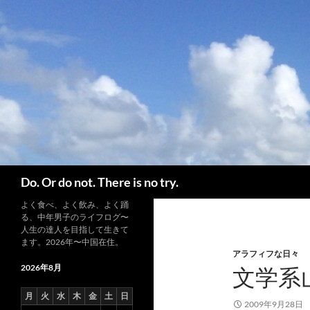
コ
ン
テ
ン
ツ
へ
ス
キ
ッ
プ
検
Do. Or do not. There is no try.
索
よく食べ、よく飲み、よく踊
る、中年男子のライフログ〜
人生の達人を目指して生きて
ます。2026年〜中国在住。
アラフィフな日々
2026年8月
文学系
月
火
水
木
金
土
日
2009年9月28日