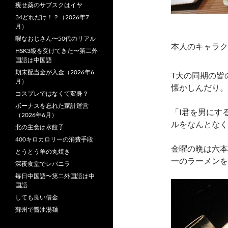
痩せ薬のサブスクはイヤ
34どれだけ！？（2026年7
月）
暇なおじさん〜50代のリアル
本人のキャラク
HSK3級を受けてきた〜第二外
国語は中国語
期末配当金が入金（2026年6
T大の同期の皆
月）
懐かしんだり。
コスプレではなくて変身？
ボーナスを忘れた家計運営
「I君を男にす
（2026年6月）
ルをなんとなく
北の主食は水餃子
400キロカロリーの消費手段
金曜の晩は六本
とうとう羊の丸焼き
一のラーメンを
深夜食堂でレバニラ
毎日中国語〜第二外国語は中
国語
しても良い借金
蘇州で醤油湯麺