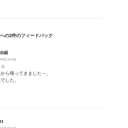
への2件のフィードバック
?自鐚
9日 21:40
り☆
高から帰ってきました～。
高でした。
81