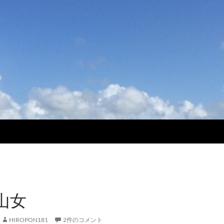
山女
HIROPON181
2件のコメント