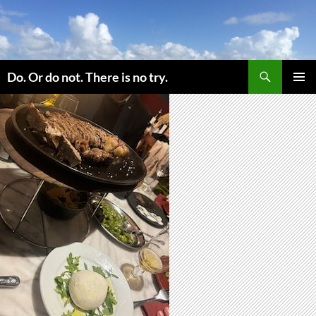
コ
ン
テ
ン
検
ツ
Do. Or do not. There is no try.
索
へ
メインメ
ス
ニュー
キ
ッ
プ