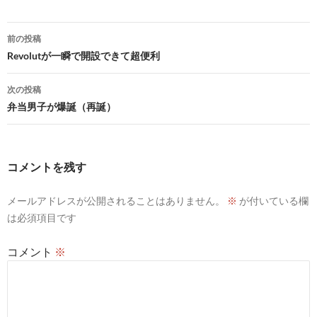
投
前の投稿
稿
Revolutが一瞬で開設できて超便利
ナ
次の投稿
ビ
弁当男子が爆誕（再誕）
ゲ
ー
コメントを残す
シ
メールアドレスが公開されることはありません。
※
が付いている欄
ョ
は必須項目です
ン
コメント
※