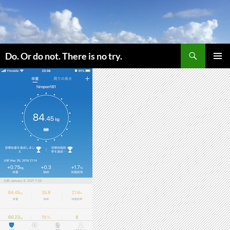
コ
ン
テ
ン
検
ツ
Do. Or do not. There is no try.
索
へ
メインメ
ス
ニュー
キ
ッ
プ