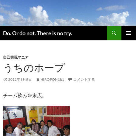
コ
ン
テ
ン
検
ツ
Do. Or do not. There is no try.
索
へ
メインメ
ス
ニュー
キ
自己実現マニア
ッ
うちのホープ
プ
2011年6月8日
HIROPON181
コメントする
チーム飲み＠末広。