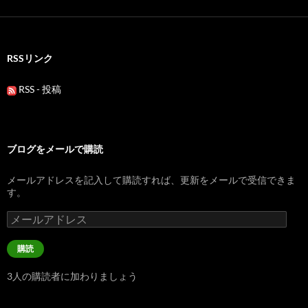
RSSリンク
RSS - 投稿
ブログをメールで購読
メールアドレスを記入して購読すれば、更新をメールで受信できま
す。
メ
ー
ル
購読
ア
ド
3人の購読者に加わりましょう
レ
ス