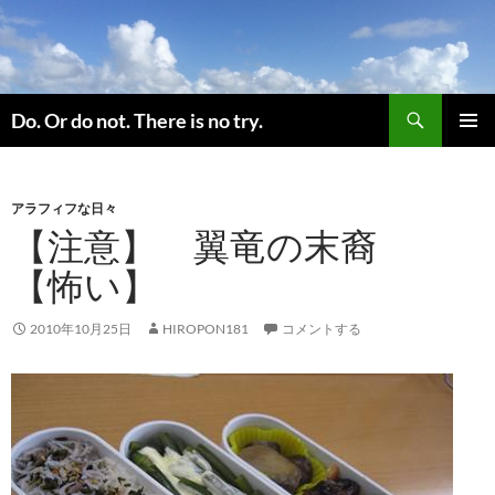
コ
ン
テ
ン
検
ツ
Do. Or do not. There is no try.
索
へ
メインメ
ス
ニュー
キ
アラフィフな日々
ッ
【注意】 翼竜の末裔
プ
【怖い】
2010年10月25日
HIROPON181
コメントする