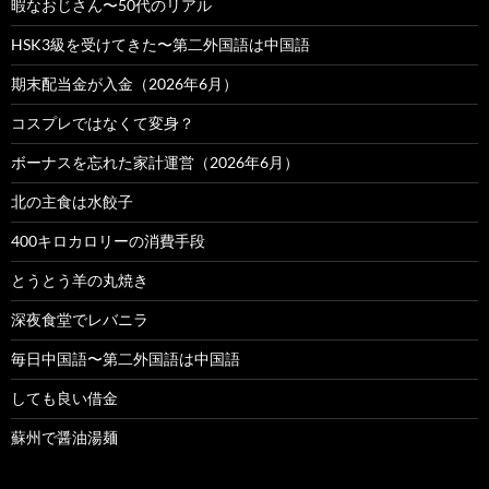
暇なおじさん〜50代のリアル
HSK3級を受けてきた〜第二外国語は中国語
期末配当金が入金（2026年6月）
コスプレではなくて変身？
ボーナスを忘れた家計運営（2026年6月）
北の主食は水餃子
400キロカロリーの消費手段
とうとう羊の丸焼き
深夜食堂でレバニラ
毎日中国語〜第二外国語は中国語
しても良い借金
蘇州で醤油湯麺